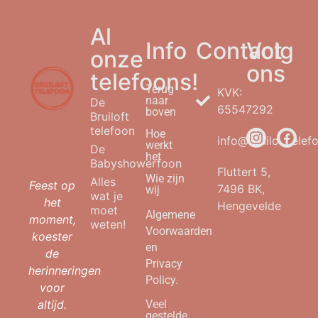
Al
Info
Contact
Volg
onze
ons
telefoons!
Terug
KVK:
naar
De
65547292
boven
Bruiloft
telefoon
Hoe
info@bruilofttelefo
werkt
De
het
Babyshowerfoon
Fluttert 5,
Wie zijn
Alles
Feest op
7496 BK,
wij
wat je
het
Hengevelde
moet
Algemene
moment,
weten!
Voorwaarden
koester
en
de
Privacy
herinneringen
Policy.
voor
altijd.
Veel
gestelde