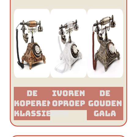
De
Ivoren
De
Koperen
Oproep
Gouden
Klassieker​
Gala