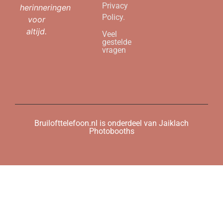
Privacy
herinneringen
Policy.
voor
altijd.
Veel
gestelde
vragen
Bruilofttelefoon.nl is onderdeel van Jaiklach
Photobooths