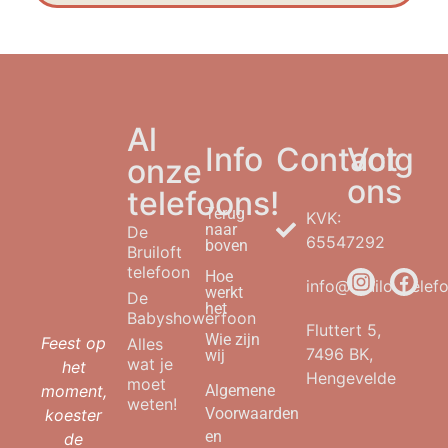
Al
Info
Contact
Volg
onze
ons
telefoons!
Terug
KVK:
naar
De
65547292
boven
Bruiloft
telefoon
Hoe
info@bruilofttelefo
werkt
De
het
Babyshowerfoon
Fluttert 5,
Wie zijn
Feest op
Alles
7496 BK,
wij
wat je
het
Hengevelde
moet
moment,
Algemene
weten!
Voorwaarden
koester
en
de