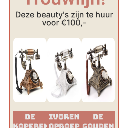
Deze beauty's zijn te huur
voor €100,-
De
Ivoren
De
Koperen
Oproep
Gouden