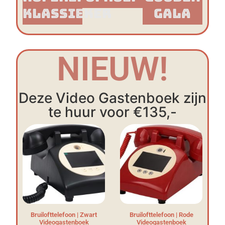
Klassieker​
Gala
NIEUW!
Deze Video Gastenboek zijn
te huur voor €135,-
Bruilofttelefoon | Zwart
Bruilofttelefoon | Rode
Videogastenboek
Videogastenboek