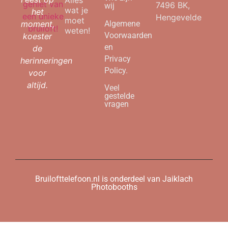
Alles
7496 BK,
wij
wat je
het
Hengevelde
moet
moment,
Algemene
weten!
Voorwaarden
koester
en
de
Privacy
herinneringen
Policy.
voor
altijd.
Veel
gestelde
vragen
Bruilofttelefoon.nl is onderdeel van Jaiklach
Photobooths