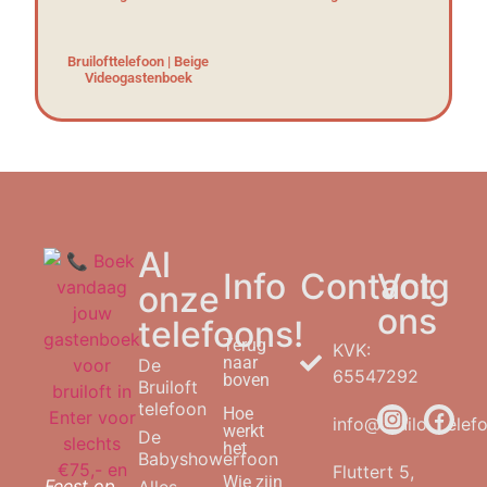
Bruilofttelefoon | Beige
Videogastenboek
Al
Info
Contact
Volg
onze
ons
telefoons!
Terug
KVK:
naar
De
65547292
boven
Bruiloft
telefoon
Hoe
info@bruilofttelefo
werkt
De
het
Babyshowerfoon
Fluttert 5,
Wie zijn
Feest op