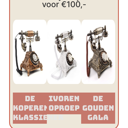
voor €100,-
De
Ivoren
De
Koperen
Oproep
Gouden
Klassieker​
Gala