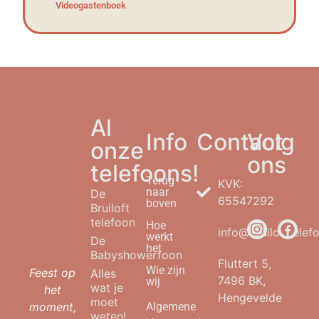
Videogastenboek
Al
Info
Contact
Volg
onze
ons
telefoons!
Terug
KVK:
naar
De
65547292
boven
Bruiloft
telefoon
Hoe
info@bruilofttelefo
werkt
De
het
Babyshowerfoon
Fluttert 5,
Wie zijn
Feest op
Alles
7496 BK,
wij
wat je
het
Hengevelde
moet
moment,
Algemene
weten!