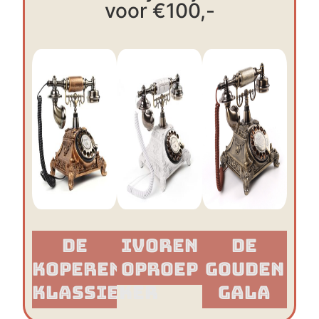
voor €100,-
De
Ivoren
De
Koperen
Oproep
Gouden
Klassieker​
Gala