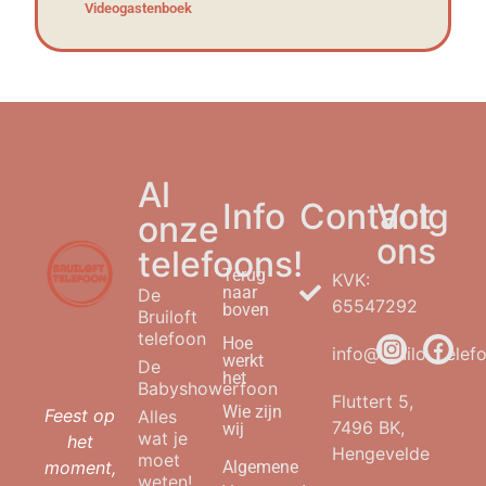
Videogastenboek
Al
Info
Contact
Volg
onze
ons
telefoons!
Terug
KVK:
naar
De
65547292
boven
Bruiloft
telefoon
Hoe
info@bruilofttelefo
werkt
De
het
Babyshowerfoon
Fluttert 5,
Wie zijn
Feest op
Alles
7496 BK,
wij
wat je
het
Hengevelde
moet
moment,
Algemene
weten!