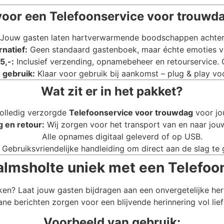
oor een Telefoonservice voor trouwda
Jouw gasten laten hartverwarmende boodschappen achter di
rnatief:
Geen standaard gastenboek, maar échte emoties va
5,-:
Inclusief verzending, opnamebeheer en retourservice.
 gebruik:
Klaar voor gebruik bij aankomst – plug & play voo
Wat zit er in het pakket?
olledig verzorgde
Telefoonservice voor trouwdag
voor jou
g en retour:
Wij zorgen voor het transport van en naar jouw
Alle opnames digitaal geleverd of op USB.
Gebruiksvriendelijke handleiding om direct aan de slag te 
Dalmsholte uniek met een Telefoo
ken? Laat jouw gasten bijdragen aan een onvergetelijke he
ane berichten zorgen voor een blijvende herinnering vol lie
Voorbeeld van gebruik: