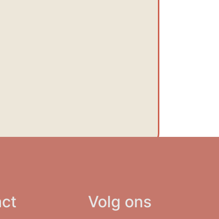
ct
Volg ons