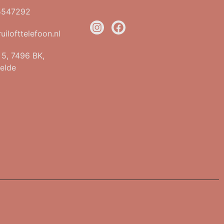
5547292
uilofttelefoon.nl
t 5, 7496 BK,
elde