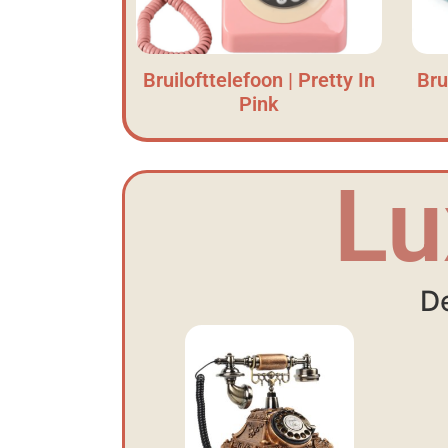
Bruilofttelefoon | Pretty In
Bru
Pink
Lu
De