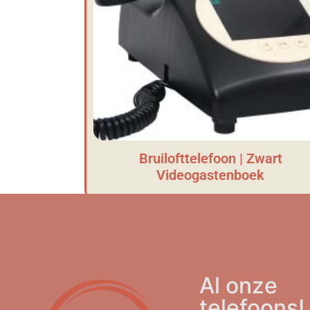
Bruilofttelefoon | Zwart
Videogastenboek
Al onze
telefoons!