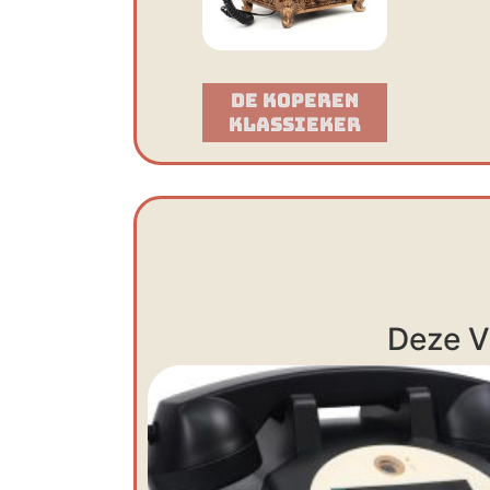
De Koperen
Klassieker​
Deze V