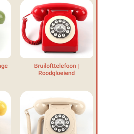
age
Bruilofttelefoon |
Roodgloeiend