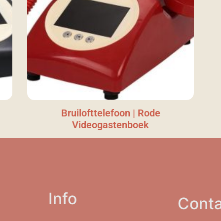
Bruilofttelefoon | Rode
Videogastenboek
Info
Conta