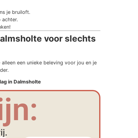
 je bruiloft.
 achter.
nken!
almsholte voor slechts
alleen een unieke beleving voor jou en je
der.
dag in Dalmsholte
jn:
j.