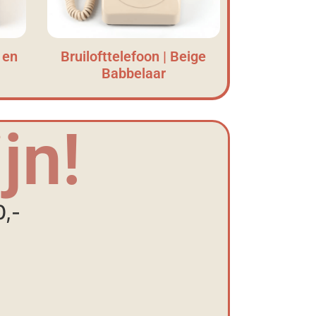
 en
Bruilofttelefoon | Beige
Babbelaar
jn!
0,-