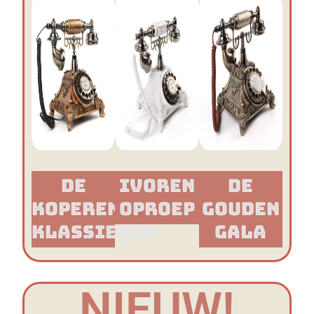
De
Ivoren
De
Koperen
Oproep
Gouden
Klassieker​
Gala
NIEUW!