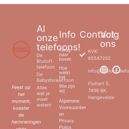
Al
Info
Contact
Volg
onze
ons
telefoons!
Terug
KVK:
naar
De
65547292
boven
Bruiloft
telefoon
Hoe
info@bruilofttelefo
werkt
De
het
Babyshowerfoon
Fluttert 5,
Wie zijn
Feest op
Alles
7496 BK,
wij
wat je
het
Hengevelde
moet
moment,
Algemene
weten!
Voorwaarden
koester
en
de
Privacy
herinneringen
Policy.
voor