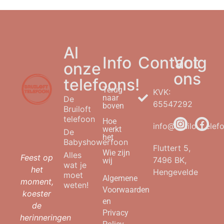
Al
Info
Contact
Volg
onze
ons
telefoons!
Terug
KVK:
naar
De
65547292
boven
Bruiloft
telefoon
Hoe
info@bruilofttelefo
werkt
De
het
Babyshowerfoon
Fluttert 5,
Wie zijn
Alles
Feest op
7496 BK,
wij
wat je
het
Hengevelde
moet
Algemene
moment,
weten!
Voorwaarden
koester
en
de
Privacy
herinneringen