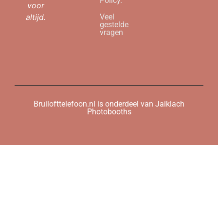
Policy.
voor
altijd.
Veel
gestelde
vragen
Bruilofttelefoon.nl is onderdeel van Jaiklach
Photobooths