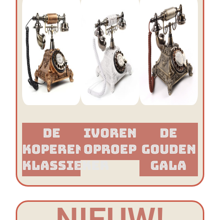
De
Ivoren
De
Koperen
Oproep
Gouden
Klassieker​
Gala
NIEUW!