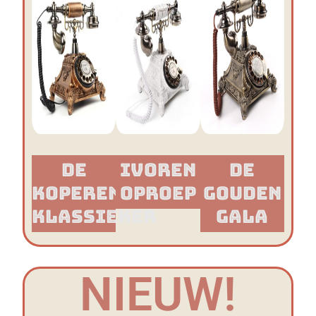
De
Ivoren
De
Koperen
Oproep
Gouden
Klassieker​
Gala
NIEUW!