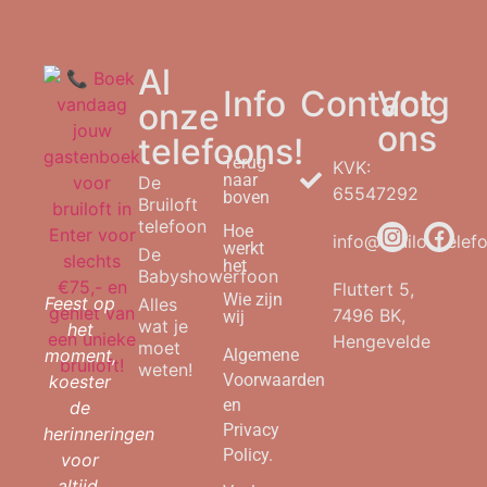
Al
Info
Contact
Volg
onze
ons
telefoons!
Terug
KVK:
naar
De
65547292
boven
Bruiloft
telefoon
Hoe
info@bruilofttelefo
werkt
De
het
Babyshowerfoon
Fluttert 5,
Wie zijn
Feest op
Alles
7496 BK,
wij
wat je
het
Hengevelde
moet
moment,
Algemene
weten!
Voorwaarden
koester
en
de
Privacy
herinneringen
Policy.
voor
altijd.