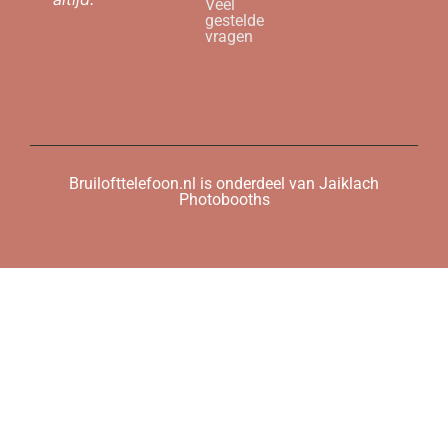
Veel
gestelde
vragen
Bruilofttelefoon.nl is onderdeel van Jaiklach
Photobooths