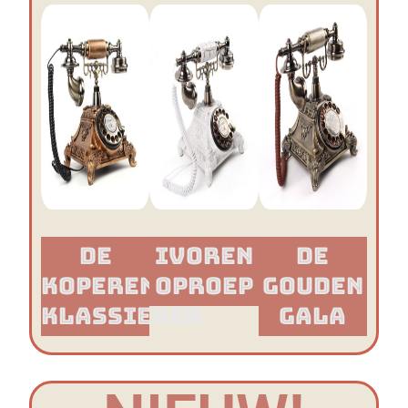
De
Ivoren
De
Koperen
Oproep
Gouden
Klassieker​
Gala