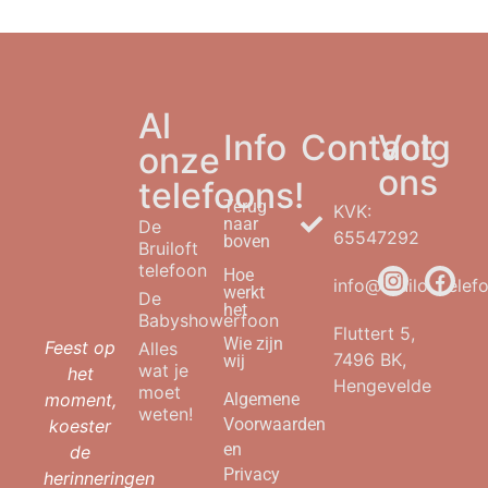
Al
Info
Contact
Volg
onze
ons
telefoons!
Terug
KVK:
naar
De
65547292
boven
Bruiloft
telefoon
Hoe
info@bruilofttelefo
werkt
De
het
Babyshowerfoon
Fluttert 5,
Wie zijn
Feest op
Alles
7496 BK,
wij
wat je
het
Hengevelde
moet
moment,
Algemene
weten!
Voorwaarden
koester
en
de
Privacy
herinneringen