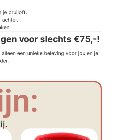
je bruiloft.
 achter.
nken!
ngen voor slechts €75,-!
alleen een unieke beleving voor jou en je
der.
jn:
j.