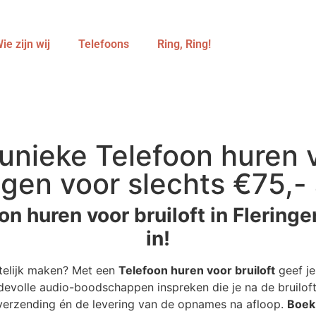
ie zijn wij
Telefoons
Ring, Ring!
nieke Telefoon huren vo
ngen voor slechts €75,- a
n huren voor bruiloft in Fleringen
in!
etelijk maken? Met een
Telefoon huren voor bruiloft
geef je
devolle audio-boodschappen inspreken die je na de bruiloft 
 verzending én de levering van de opnames na afloop.
Boek 