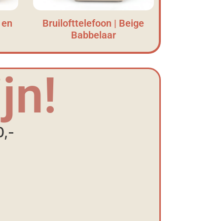
 en
Bruilofttelefoon | Beige
Babbelaar
jn!
0,-