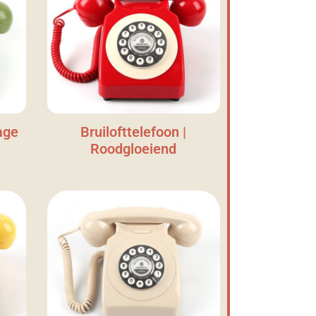
age
Bruilofttelefoon |
Roodgloeiend