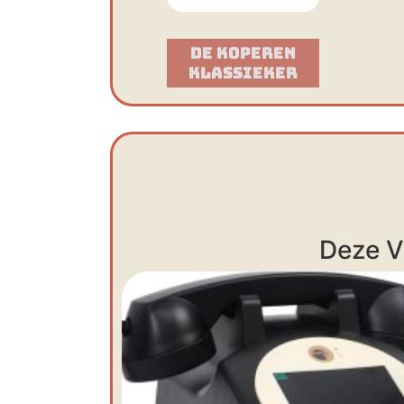
De Koperen
Klassieker​
Deze V