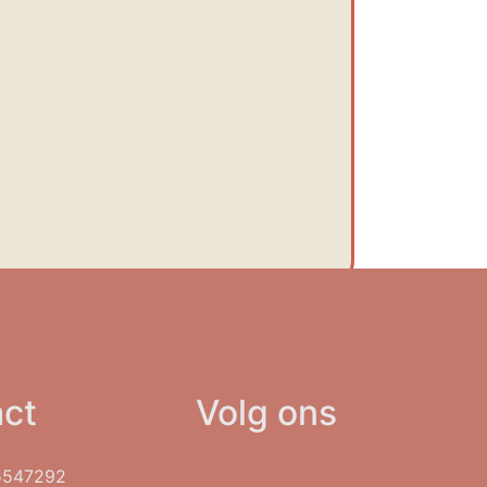
ct
Volg ons
5547292