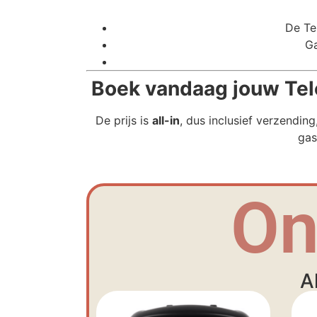
De Tel
Ga
Boek vandaag jouw Telef
De prijs is
all-in
, dus inclusief verzendin
gas
On
A