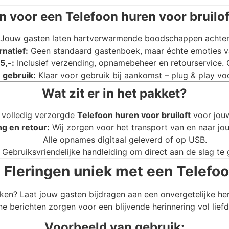
 voor een Telefoon huren voor bruiloft
Jouw gasten laten hartverwarmende boodschappen achter di
rnatief:
Geen standaard gastenboek, maar échte emoties va
5,-:
Inclusief verzending, opnamebeheer en retourservice.
 gebruik:
Klaar voor gebruik bij aankomst – plug & play voo
Wat zit er in het pakket?
 volledig verzorgde
Telefoon huren voor bruiloft
voor jouw
ng en retour:
Wij zorgen voor het transport van en naar jouw
Alle opnames digitaal geleverd of op USB.
Gebruiksvriendelijke handleiding om direct aan de slag te 
 Fleringen uniek met een Telefoo
ken? Laat jouw gasten bijdragen aan een onvergetelijke he
e berichten zorgen voor een blijvende herinnering vol lief
Voorbeeld van gebruik: