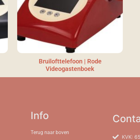
Bruilofttelefoon | Rode
Videogastenboek
Info
Conta
Terug naar boven
KVK: 6