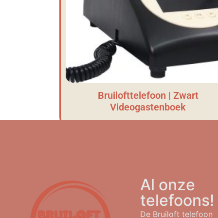
Bruilofttelefoon | Zwart
Videogastenboek
Al onze
telefoons!
De Bruiloft telefoon