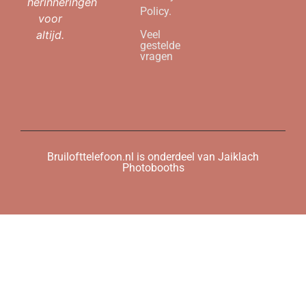
herinneringen
Policy.
voor
altijd.
Veel
gestelde
vragen
Bruilofttelefoon.nl is onderdeel van Jaiklach
Photobooths