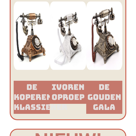
De
Ivoren
De
Koperen
Oproep
Gouden
Klassieker​
Gala