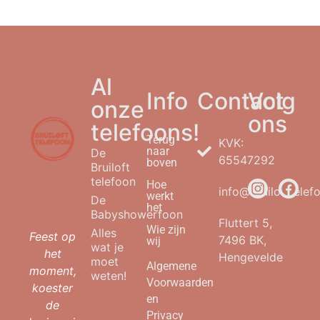
Al
Info
Contact
Volg
onze
ons
telefoons!
Terug
KVK:
naar
De
65547292
boven
Bruiloft
telefoon
Hoe
info@bruilofttelefo
werkt
De
het
Babyshowerfoon
Fluttert 5,
Wie zijn
Alles
Feest op
7496 BK,
wij
wat je
het
Hengevelde
moet
Algemene
moment,
weten!
Voorwaarden
koester
en
de
Privacy