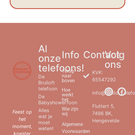
Al
Info
Contact
Volg
onze
ons
telefoons!
Terug
KVK:
naar
De
65547292
boven
Bruiloft
telefoon
Hoe
info@bruilofttelefo
werkt
De
het
Babyshowerfoon
Fluttert 5,
Wie zijn
Alles
Feest op
7496 BK,
wij
wat je
het
Hengevelde
moet
Algemene
moment,
weten!
Voorwaarden
koester