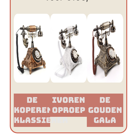
De
Ivoren
De
Koperen
Oproep
Gouden
Klassieker​
Gala