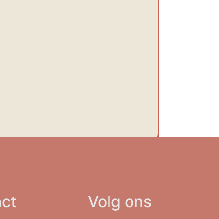
ct
Volg ons