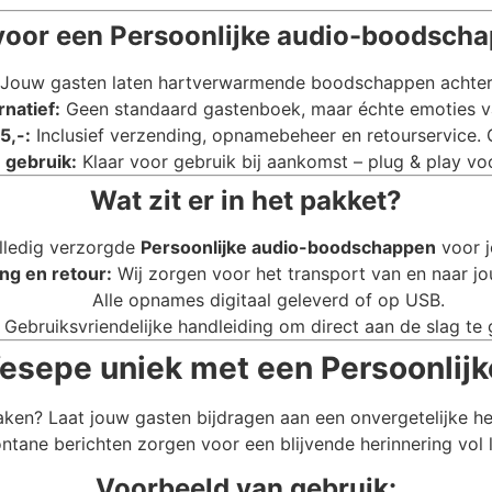
oor een Persoonlijke audio-boodsch
Jouw gasten laten hartverwarmende boodschappen achter di
rnatief:
Geen standaard gastenboek, maar échte emoties va
5,-:
Inclusief verzending, opnamebeheer en retourservice.
 gebruik:
Klaar voor gebruik bij aankomst – plug & play voo
Wat zit er in het pakket?
lledig verzorgde
Persoonlijke audio-boodschappen
voor j
ng en retour:
Wij zorgen voor het transport van en naar jo
Alle opnames digitaal geleverd of op USB.
Gebruiksvriendelijke handleiding om direct aan de slag te 
Wesepe uniek met een Persoonli
aken? Laat jouw gasten bijdragen aan een onvergetelijke h
ntane berichten zorgen voor een blijvende herinnering vol 
Voorbeeld van gebruik: