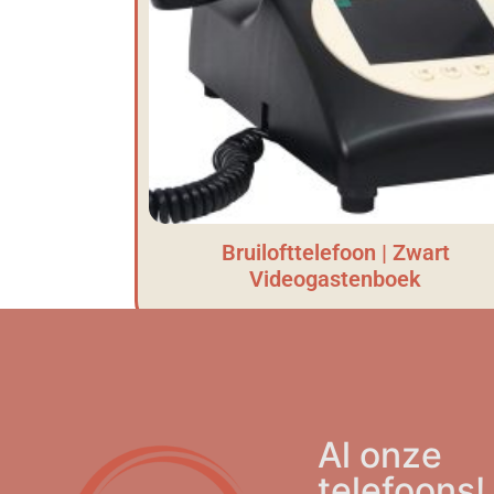
Bruilofttelefoon | Zwart
Videogastenboek
Al onze
telefoons!