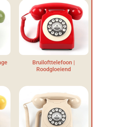
age
Bruilofttelefoon |
Roodgloeiend