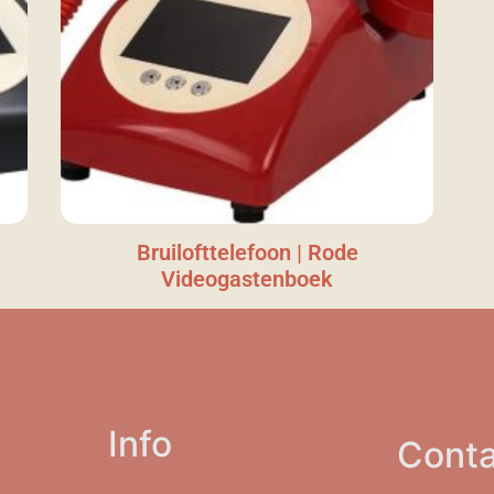
Bruilofttelefoon | Rode
Videogastenboek
Info
Conta