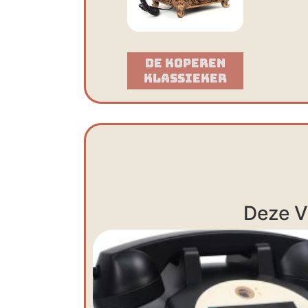
De Koperen
Klassieker​
Deze V