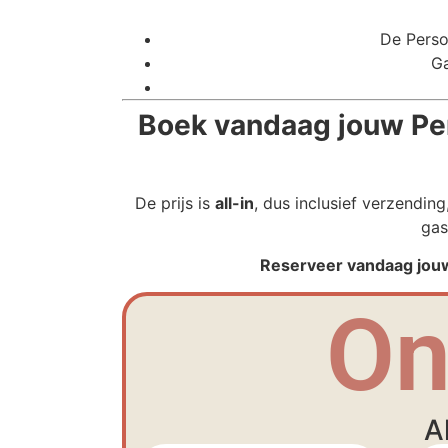
De Perso
Ga
Boek vandaag jouw Pe
De prijs is
all-in
, dus inclusief verzendin
gas
Reserveer vandaag jouw
On
A