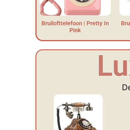
Bruilofttelefoon | Pretty In
Bru
Pink
Lu
De