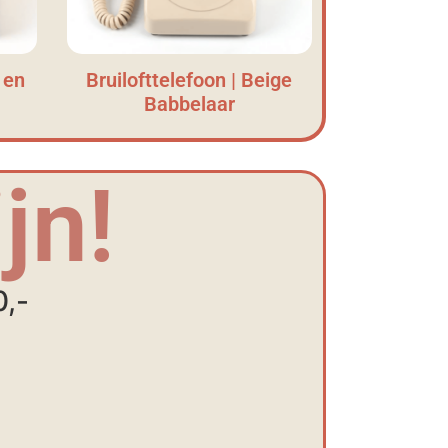
 en
Bruilofttelefoon | Beige
Babbelaar
jn!
0,-