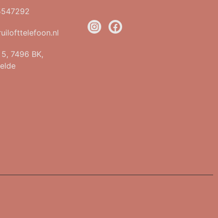
5547292
uilofttelefoon.nl
t 5, 7496 BK,
elde