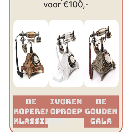
voor €100,-
De
Ivoren
De
Koperen
Oproep
Gouden
Klassieker​
Gala