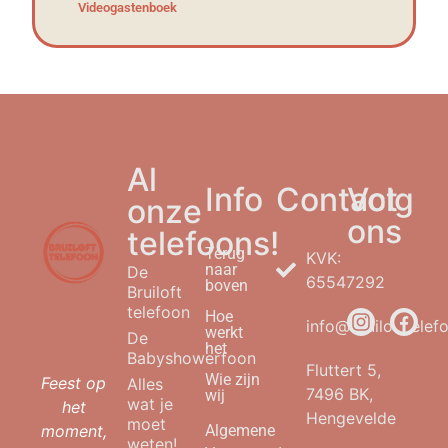
Videogastenboek
Al
Info
Contact
Volg
onze
ons
telefoons!
Terug
KVK:
naar
De
65547292
boven
Bruiloft
telefoon
Hoe
info@bruilofttelefo
werkt
De
het
Babyshowerfoon
Fluttert 5,
Wie zijn
Feest op
Alles
7496 BK,
wij
wat je
het
Hengevelde
moet
moment,
Algemene
weten!