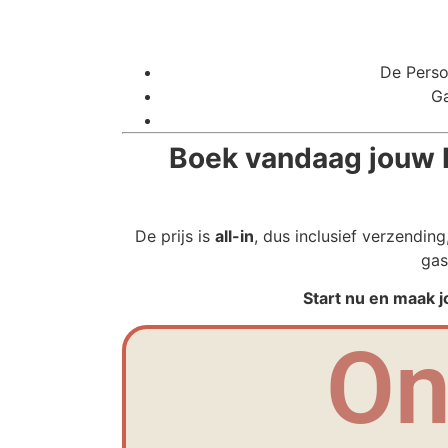
De Perso
Ga
Boek vandaag jouw 
De prijs is
all-in
, dus inclusief verzendin
gas
Start nu en maak 
On