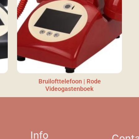
Bruilofttelefoon | Rode
Videogastenboek
Info
Conta