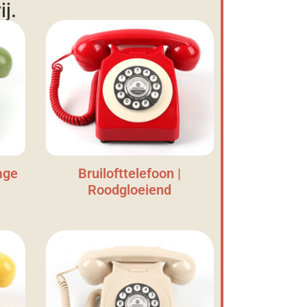
j.
age
Bruilofttelefoon |
Roodgloeiend