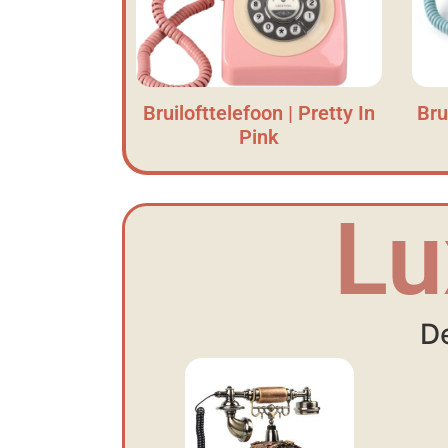
Bruilofttelefoon | Pretty In
Bru
Pink
Lu
De