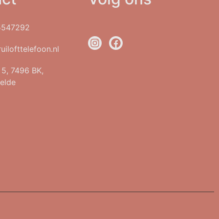
5547292
uilofttelefoon.nl
t 5, 7496 BK,
elde