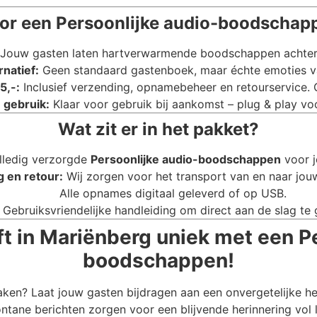
r een Persoonlijke audio-boodschap
Jouw gasten laten hartverwarmende boodschappen achter di
rnatief:
Geen standaard gastenboek, maar échte emoties va
5,-:
Inclusief verzending, opnamebeheer en retourservice.
 gebruik:
Klaar voor gebruik bij aankomst – plug & play voo
Wat zit er in het pakket?
lledig verzorgde
Persoonlijke audio-boodschappen
voor j
g en retour:
Wij zorgen voor het transport van en naar jouw
Alle opnames digitaal geleverd of op USB.
Gebruiksvriendelijke handleiding om direct aan de slag te 
t in Mariënberg uniek met een P
boodschappen!
aken? Laat jouw gasten bijdragen aan een onvergetelijke h
ntane berichten zorgen voor een blijvende herinnering vol 