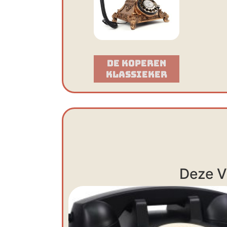
De Koperen
Klassieker​
Deze V