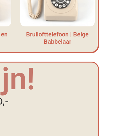
 en
Bruilofttelefoon | Beige
Babbelaar
jn!
0,-