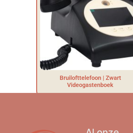
Bruilofttelefoon | Zwart
Videogastenboek
Al onze