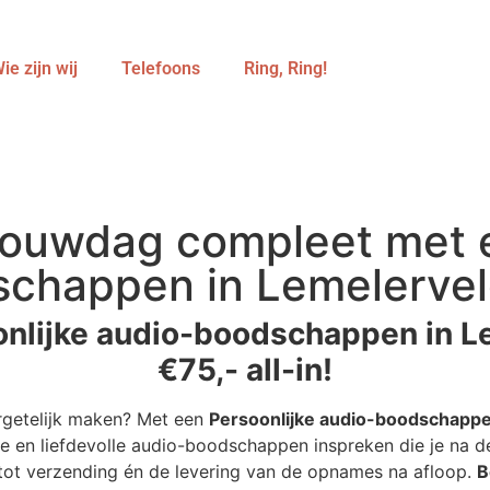
ie zijn wij
Telefoons
Ring, Ring!
ouwdag compleet met e
chappen in Lemelervel
onlijke audio-boodschappen in Le
€75,- all-in!
rgetelijk maken? Met een
Persoonlijke audio-boodschapp
e en liefdevolle audio-boodschappen inspreken die je na de
r tot verzending én de levering van de opnames na afloop.
B