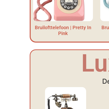
Bruilofttelefoon | Pretty In
Bru
Pink
Lu
De