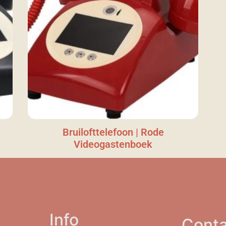
Bruilofttelefoon | Rode
Videogastenboek
Info
Conta