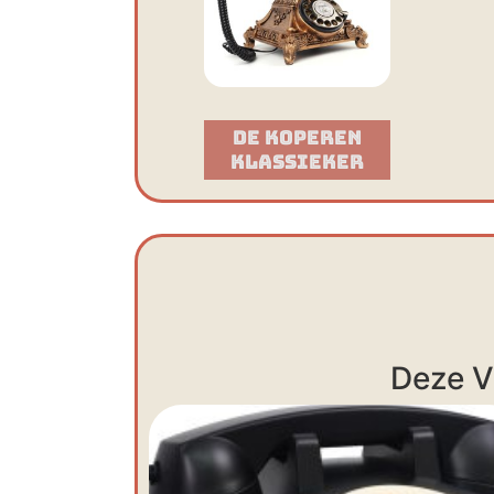
De Koperen
Klassieker​
Deze V