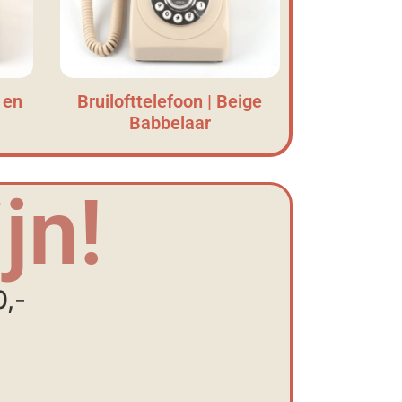
 en
Bruilofttelefoon | Beige
Babbelaar
jn!
0,-