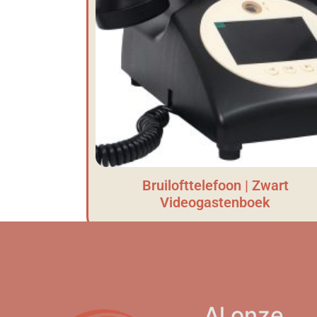
Bruilofttelefoon | Zwart
Videogastenboek
Al onze