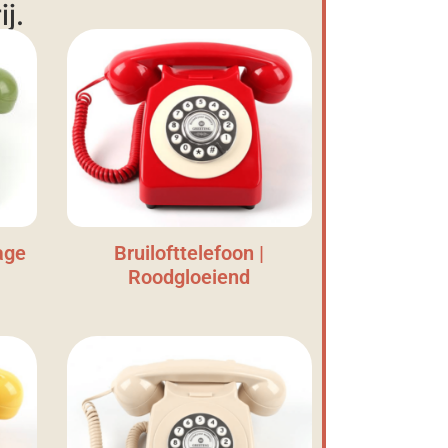
j.
age
Bruilofttelefoon |
Roodgloeiend