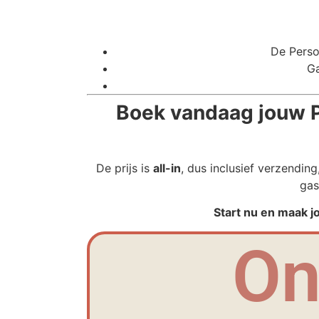
De Perso
Ga
Boek vandaag jouw P
De prijs is
all-in
, dus inclusief verzendin
gas
Start nu en maak j
On