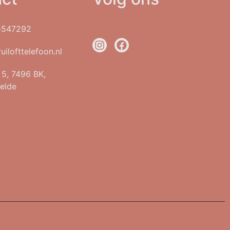
5547292
uilofttelefoon.nl
t 5, 7496 BK,
elde