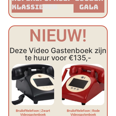
Klassieker​
Gala
NIEUW!
Deze Video Gastenboek zijn
te huur voor €135,-
Bruilofttelefoon | Zwart
Bruilofttelefoon | Rode
Videogastenboek
Videogastenboek