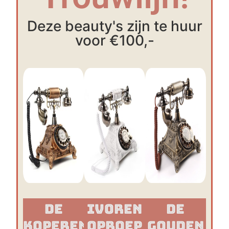
Deze beauty's zijn te huur
voor €100,-
De
Ivoren
De
Koperen
Oproep
Gouden