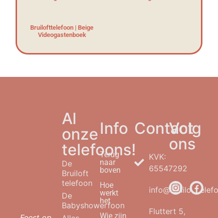
Bruilofttelefoon | Beige
Videogastenboek
Al
Info
Contact
Volg
onze
ons
telefoons!
Terug
KVK:
naar
De
65547292
boven
Bruiloft
telefoon
Hoe
info@bruilofttelefo
werkt
De
het
Babyshowerfoon
Fluttert 5,
Wie zijn
Feest op