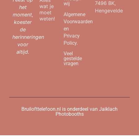
Alles
7496 BK,
wij
wat je
het
Hengevelde
moet
moment,
Algemene
weten!
Voorwaarden
koester
en
de
Privacy
herinneringen
Policy.
voor
altijd.
Veel
gestelde
vragen
Bruilofttelefoon.nl is onderdeel van Jaiklach
Photobooths