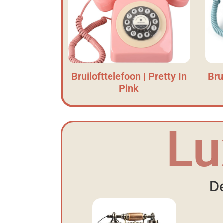
Bruilofttelefoon | Pretty In
Bru
Pink
Lu
De