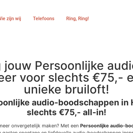
ie zijn wij
Telefoons
Ring, Ring!
jouw Persoonlijke au
er voor slechts €75,- e
unieke bruiloft!
soonlijke audio-boodschappen in
slechts €75,- all-in!
meer onvergetelijk maken? Met een
Persoonlijke audio-b
uw gasten spontane en liefdevolle audio-boodschappen inspr