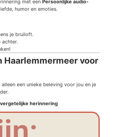
erinnering met een
Persoonlijke audio-
liefde, humor en emoties.
ns je bruiloft.
 achter.
nken!
in Haarlemmermeer voor
alleen een unieke beleving voor jou en je
der.
ergetelijke herinnering
jn: