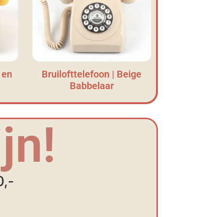
 en
Bruilofttelefoon | Beige
Babbelaar
jn!
0,-