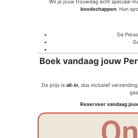
Wil je jouw trouwdag écht speciaal m
boodschappen
. Hun spo
De Perso
Ga
Boek vandaag jouw Per
De prijs is
all-in
, dus inclusief verzendin
gas
Reserveer vandaag jouw
On