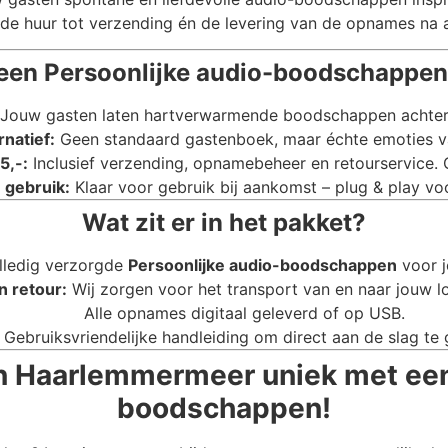
an de huur tot verzending én de levering van de opnames na 
een Persoonlijke audio-boodschappe
Jouw gasten laten hartverwarmende boodschappen achter di
rnatief:
Geen standaard gastenboek, maar échte emoties va
5,-:
Inclusief verzending, opnamebeheer en retourservice.
 gebruik:
Klaar voor gebruik bij aankomst – plug & play voo
Wat zit er in het pakket?
lledig verzorgde
Persoonlijke audio-boodschappen
voor j
n retour:
Wij zorgen voor het transport van en naar jouw l
Alle opnames digitaal geleverd of op USB.
Gebruiksvriendelijke handleiding om direct aan de slag te 
in Haarlemmermeer uniek met een
boodschappen!