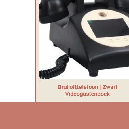
Bruilofttelefoon | Zwart
Videogastenboek