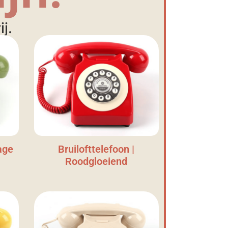
j.
age
Bruilofttelefoon |
Roodgloeiend