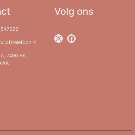
ct
Volg ons
5547292
uilofttelefoon.nl
t 5, 7496 BK,
elde