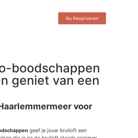
Nu Reserveren
dio-boodschappen
n geniet van een
 Haarlemmermeer voor
oodschappen
geef je jouw bruiloft een
eken die je na de bruiloft steeds opnieuw