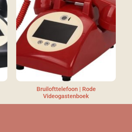
Bruilofttelefoon | Rode
Videogastenboek