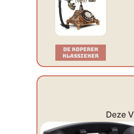
De Koperen
Klassieker​
Deze V