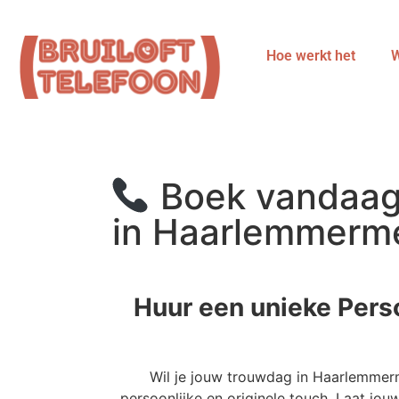
Hoe werkt het
W
Boek vandaag 
in Haarlemmerme
Huur een unieke Per
Wil je jouw trouwdag in Haarlemmer
persoonlijke en originele touch. Laat jo