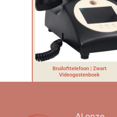
Bruilofttelefoon | Zwart
Videogastenboek
Al onze