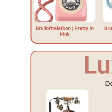
Bruilofttelefoon | Pretty In
Bru
Pink
Lu
De