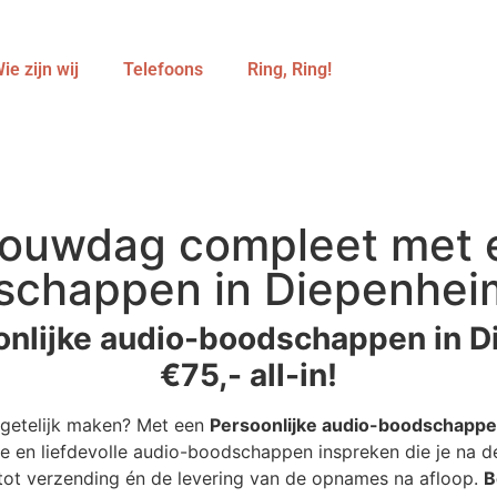
ie zijn wij
Telefoons
Ring, Ring!
ouwdag compleet met e
schappen in Diepenheim
onlijke audio-boodschappen in D
€75,- all-in!
rgetelijk maken? Met een
Persoonlijke audio-boodschapp
e en liefdevolle audio-boodschappen inspreken die je na de
r tot verzending én de levering van de opnames na afloop.
B