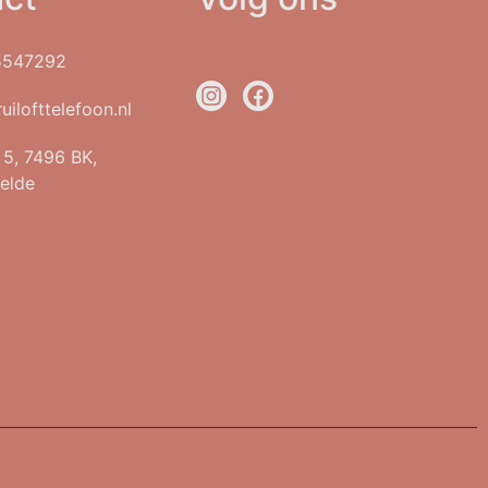
5547292
uilofttelefoon.nl
t 5, 7496 BK,
elde