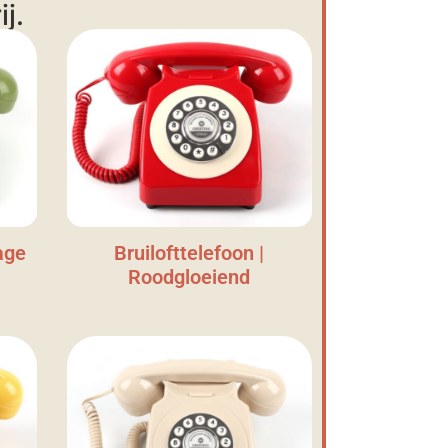
j.
age
Bruilofttelefoon |
Roodgloeiend