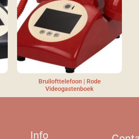
Bruilofttelefoon | Rode
Videogastenboek
Info
Conta