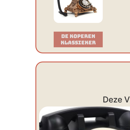
De Koperen
Klassieker​
Deze V