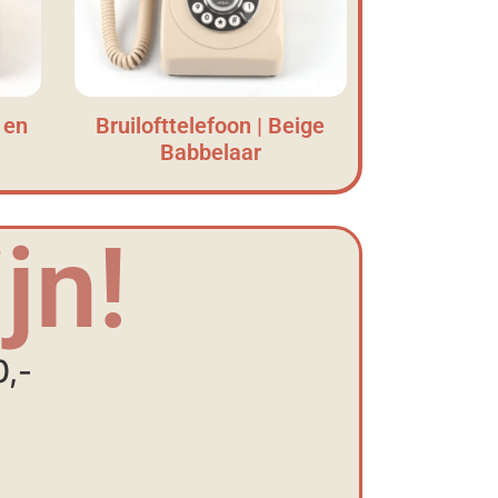
 en
Bruilofttelefoon | Beige
Babbelaar
jn!
0,-