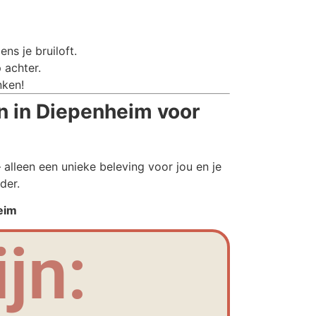
ns je bruiloft.
 achter.
nken!
 in Diepenheim voor
alleen een unieke beleving voor jou en je
der.
eim
jn: