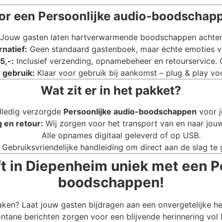
r een Persoonlijke audio-boodschap
Jouw gasten laten hartverwarmende boodschappen achter di
rnatief:
Geen standaard gastenboek, maar échte emoties va
5,-:
Inclusief verzending, opnamebeheer en retourservice.
 gebruik:
Klaar voor gebruik bij aankomst – plug & play voo
Wat zit er in het pakket?
lledig verzorgde
Persoonlijke audio-boodschappen
voor j
 en retour:
Wij zorgen voor het transport van en naar jouw
Alle opnames digitaal geleverd of op USB.
Gebruiksvriendelijke handleiding om direct aan de slag te 
t in Diepenheim uniek met een P
boodschappen!
aken? Laat jouw gasten bijdragen aan een onvergetelijke h
ntane berichten zorgen voor een blijvende herinnering vol 