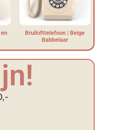
 en
Bruilofttelefoon | Beige
Babbelaar
jn!
0,-