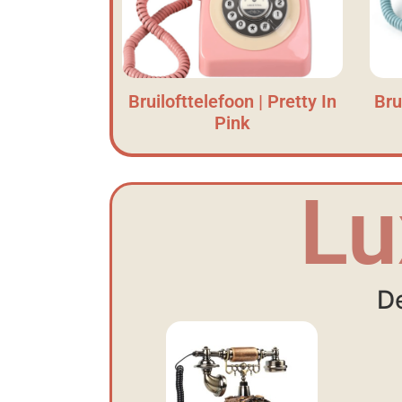
Bruilofttelefoon | Pretty In
Bru
Pink
Lu
De