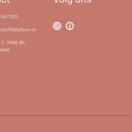
5547292
uilofttelefoon.nl
t 5, 7496 BK,
elde