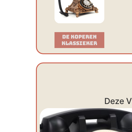
De Koperen
Klassieker​
Deze V