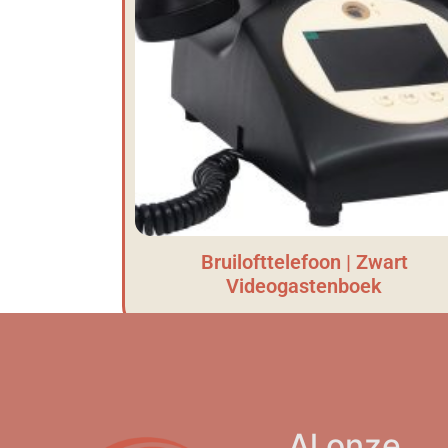
Bruilofttelefoon | Zwart
Videogastenboek
Al onze