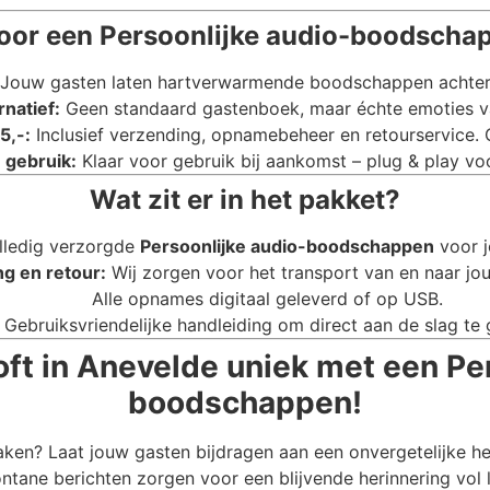
or een Persoonlijke audio-boodscha
Jouw gasten laten hartverwarmende boodschappen achter di
rnatief:
Geen standaard gastenboek, maar échte emoties va
5,-:
Inclusief verzending, opnamebeheer en retourservice.
 gebruik:
Klaar voor gebruik bij aankomst – plug & play voo
Wat zit er in het pakket?
lledig verzorgde
Persoonlijke audio-boodschappen
voor j
ng en retour:
Wij zorgen voor het transport van en naar jou
Alle opnames digitaal geleverd of op USB.
Gebruiksvriendelijke handleiding om direct aan de slag te 
ft in Anevelde uniek met een Pe
boodschappen!
aken? Laat jouw gasten bijdragen aan een onvergetelijke h
ntane berichten zorgen voor een blijvende herinnering vol 