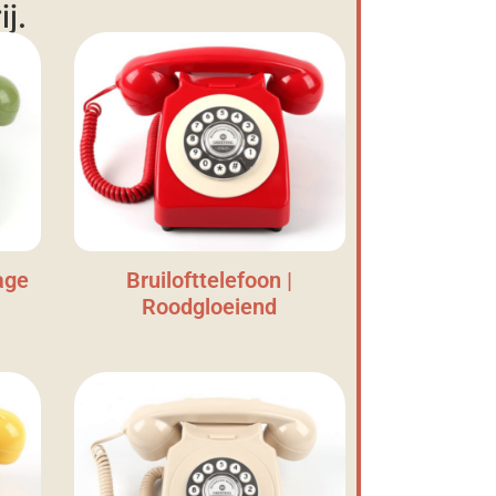
j.
age
Bruilofttelefoon |
Roodgloeiend