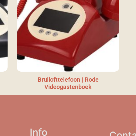
Bruilofttelefoon | Rode
Videogastenboek
Info
Conta