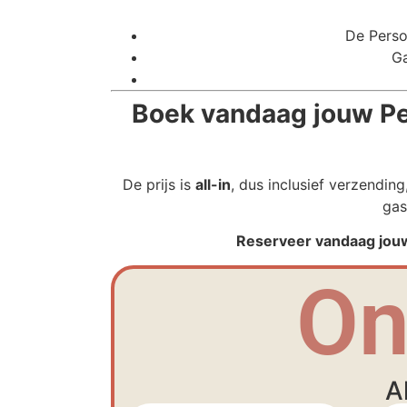
De Perso
Ga
Boek vandaag jouw Pe
De prijs is
all-in
, dus inclusief verzendin
gas
Reserveer vandaag jouw
On
A