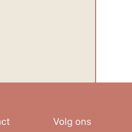
ct
Volg ons