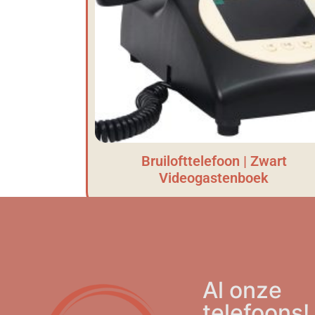
Bruilofttelefoon | Zwart
Videogastenboek
Al onze
telefoons!