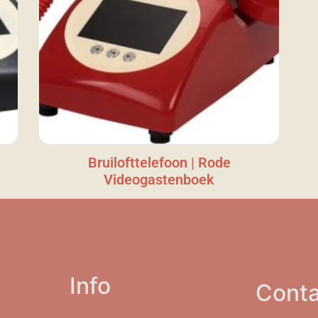
Bruilofttelefoon | Rode
Videogastenboek
Info
Conta