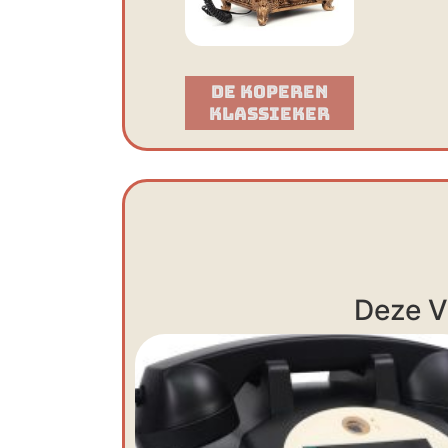
De Koperen
Klassieker​
Deze V