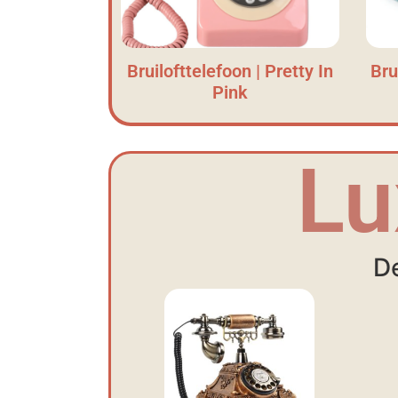
Bruilofttelefoon | Pretty In
Bru
Pink
Lu
De