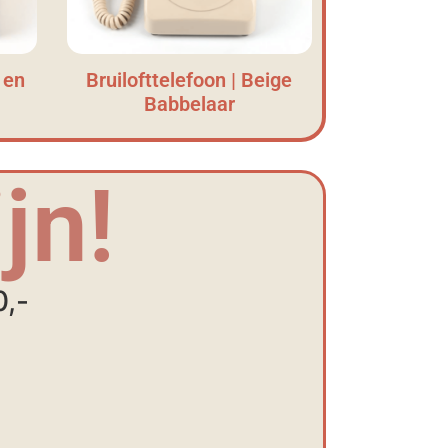
 en
Bruilofttelefoon | Beige
Babbelaar
jn!
0,-