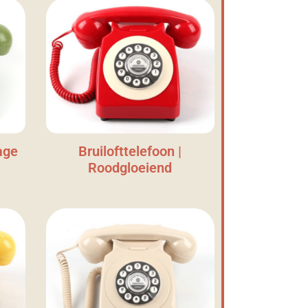
age
Bruilofttelefoon |
Roodgloeiend