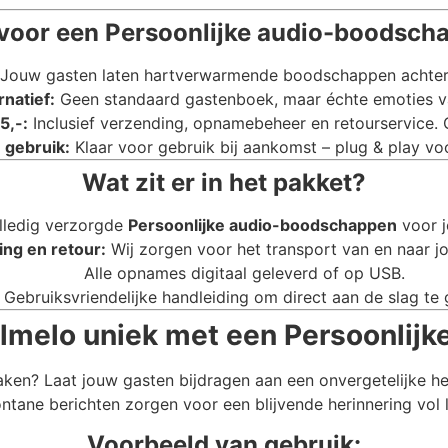
oor een Persoonlijke audio-boodscha
Jouw gasten laten hartverwarmende boodschappen achter di
rnatief:
Geen standaard gastenboek, maar échte emoties va
5,-:
Inclusief verzending, opnamebeheer en retourservice.
 gebruik:
Klaar voor gebruik bij aankomst – plug & play voo
Wat zit er in het pakket?
lledig verzorgde
Persoonlijke audio-boodschappen
voor j
ing en retour:
Wij zorgen voor het transport van en naar jo
Alle opnames digitaal geleverd of op USB.
Gebruiksvriendelijke handleiding om direct aan de slag te 
 Almelo uniek met een Persoonlij
aken? Laat jouw gasten bijdragen aan een onvergetelijke h
ntane berichten zorgen voor een blijvende herinnering vol 
Voorbeeld van gebruik: