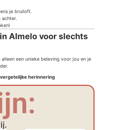
ns je bruiloft.
 achter.
nken!
n Almelo voor slechts
alleen een unieke beleving voor jou en je
der.
ergetelijke herinnering
jn:
j.