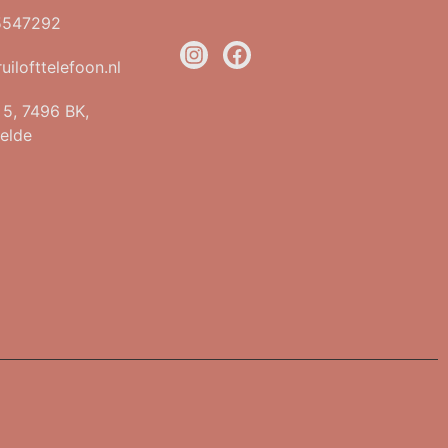
5547292
uilofttelefoon.nl
t 5, 7496 BK,
elde