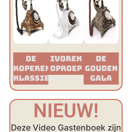
De
Ivoren
De
Koperen
Oproep
Gouden
Klassieker​
Gala
NIEUW!
Deze Video Gastenboek zijn