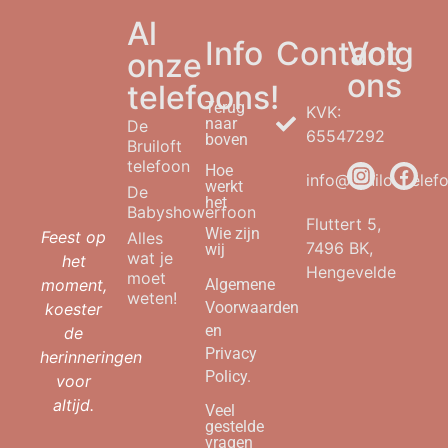
Al
Info
Contact
Volg
onze
ons
telefoons!
Terug
KVK:
naar
De
65547292
boven
Bruiloft
telefoon
Hoe
info@bruilofttelefo
werkt
De
het
Babyshowerfoon
Fluttert 5,
Wie zijn
Feest op
Alles
7496 BK,
wij
wat je
het
Hengevelde
moet
moment,
Algemene
weten!
Voorwaarden
koester
en
de
Privacy
herinneringen
Policy.
voor
altijd.
Veel
gestelde
vragen