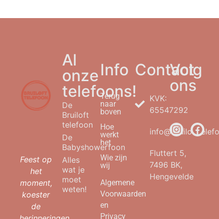
Al
Info
Contact
Volg
onze
ons
telefoons!
Terug
KVK:
naar
De
65547292
boven
Bruiloft
telefoon
Hoe
info@bruilofttelefo
werkt
De
het
Babyshowerfoon
Fluttert 5,
Wie zijn
Feest op
Alles
7496 BK,
wij
wat je
het
Hengevelde
moet
moment,
Algemene
weten!
Voorwaarden
koester
en
de
Privacy
herinneringen