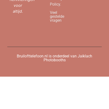
Policy.
voor
altijd.
Veel
gestelde
vragen
Bruilofttelefoon.nl is onderdeel van Jaiklach
Photobooths