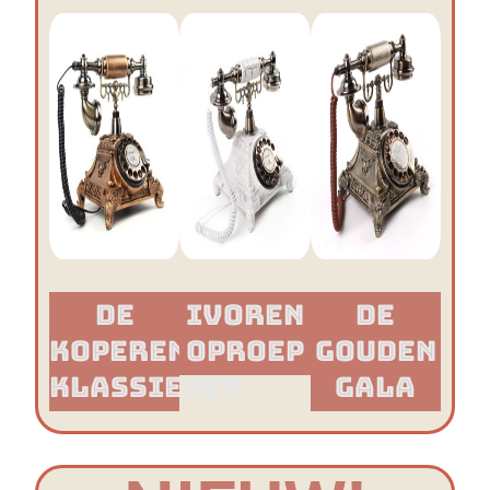
De
Ivoren
De
Koperen
Oproep
Gouden
Klassieker​
Gala