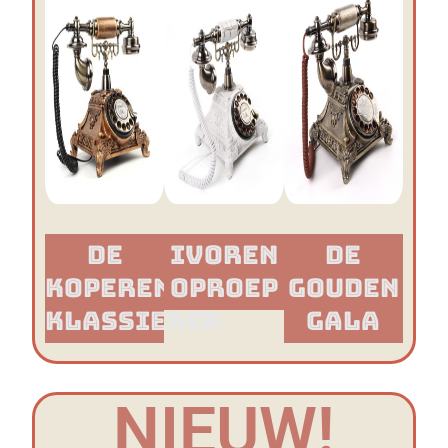
De
Ivoren
De
Koperen
Oproep
Gouden
Klassieker​
Gala
NIEUW!