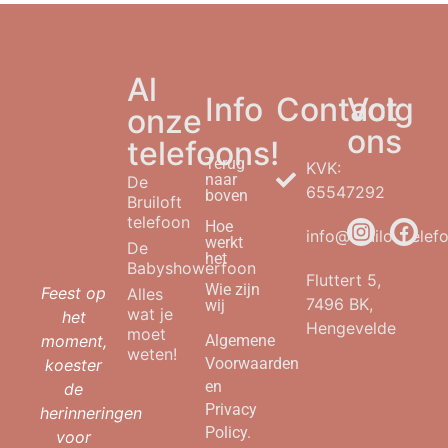
Al
Info
Contact
Volg
onze
ons
telefoons!
Terug
KVK:
naar
De
65547292
boven
Bruiloft
telefoon
Hoe
info@bruilofttelefo
werkt
De
het
Babyshowerfoon
Fluttert 5,
Wie zijn
Feest op
Alles
7496 BK,
wij
wat je
het
Hengevelde
moet
moment,
Algemene
weten!
Voorwaarden
koester
en
de
Privacy
herinneringen
Policy.
voor