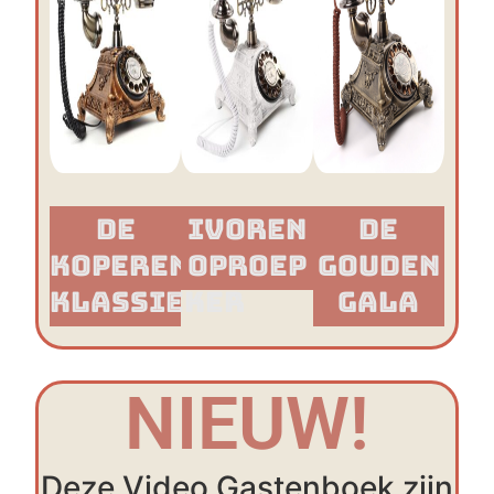
De
Ivoren
De
Koperen
Oproep
Gouden
Klassieker​
Gala
NIEUW!
Deze Video Gastenboek zijn