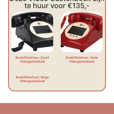
te huur voor €135,-
Bruilofttelefoon | Zwart
Bruilofttelefoon | Rode
Videogastenboek
Videogastenboek
Bruilofttelefoon | Beige
Videogastenboek