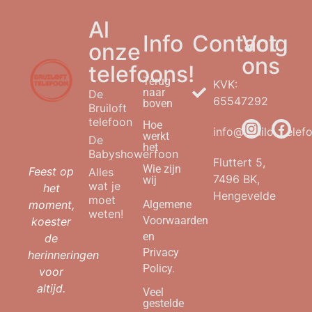
Al
Info
Contact
Volg
onze
ons
telefoons!
Terug
KVK:
naar
De
65547292
boven
Bruiloft
telefoon
Hoe
info@bruilofttelefo
werkt
De
het
Babyshowerfoon
Fluttert 5,
Wie zijn
Feest op
Alles
7496 BK,
wij
wat je
het
Hengevelde
moet
moment,
Algemene
weten!
Voorwaarden
koester
en
de
Privacy
herinneringen
Policy.
voor
altijd.
Veel
gestelde