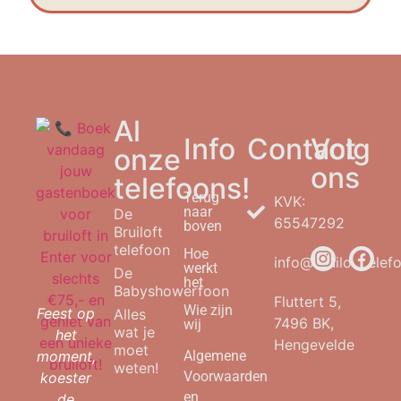
Al
Info
Contact
Volg
onze
ons
telefoons!
Terug
KVK:
naar
De
65547292
boven
Bruiloft
telefoon
Hoe
info@bruilofttelefo
werkt
De
het
Babyshowerfoon
Fluttert 5,
Wie zijn
Feest op
Alles
7496 BK,
wij
wat je
het
Hengevelde
moet
moment,
Algemene
weten!
Voorwaarden
koester
en
de