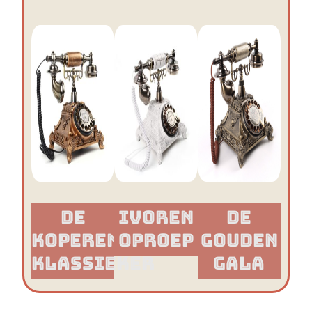
De
Ivoren
De
Koperen
Oproep
Gouden
Klassieker​
Gala