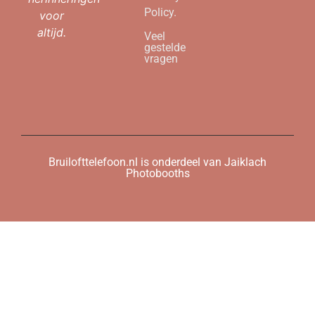
Policy.
voor
altijd.
Veel
gestelde
vragen
Bruilofttelefoon.nl is onderdeel van Jaiklach
Photobooths