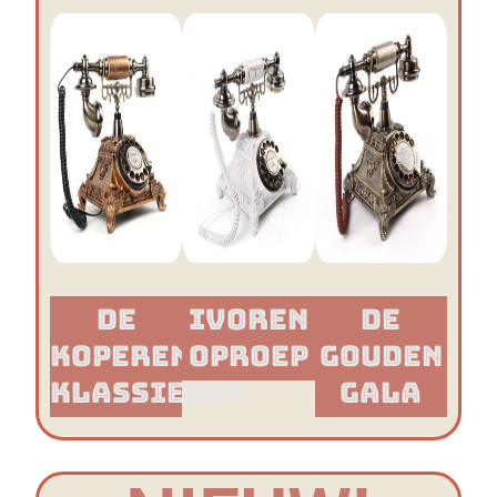
De
Ivoren
De
Koperen
Oproep
Gouden
Klassieker​
Gala