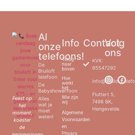
Al
Info
Contact
Volg
onze
ons
telefoons!
Terug
KVK:
naar
De
65547292
boven
Bruiloft
telefoon
Hoe
info@bruilofttelefo
werkt
De
het
Babyshowerfoon
Fluttert 5,
Wie zijn
Feest op
Alles
7496 BK,
wij
wat je
het
Hengevelde
moet
moment,
Algemene
weten!
Voorwaarden
koester
en
de
Privacy
herinneringen