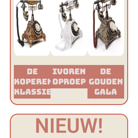
De
Ivoren
De
Koperen
Oproep
Gouden
Klassieker​
Gala
NIEUW!