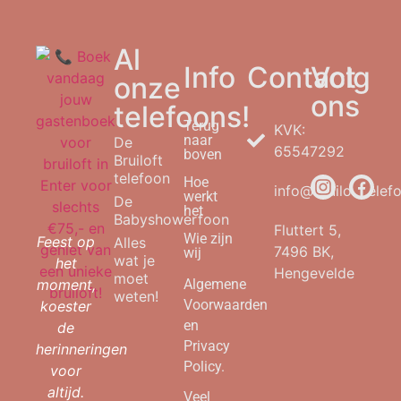
Al
Info
Contact
Volg
onze
ons
telefoons!
Terug
KVK:
naar
De
65547292
boven
Bruiloft
telefoon
Hoe
info@bruilofttelefo
werkt
De
het
Babyshowerfoon
Fluttert 5,
Wie zijn
Feest op
Alles
7496 BK,
wij
wat je
het
Hengevelde
moet
moment,
Algemene
weten!
Voorwaarden
koester
en
de
Privacy
herinneringen
Policy.
voor
altijd.
Veel