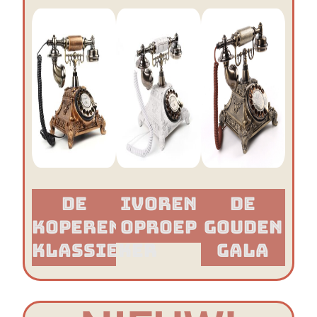
De
Ivoren
De
Koperen
Oproep
Gouden
Klassieker​
Gala