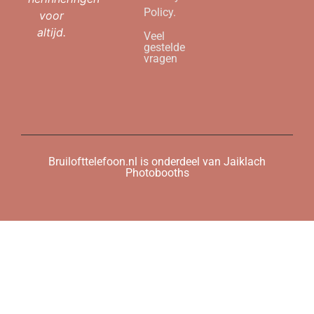
Policy.
voor
altijd.
Veel
gestelde
vragen
Bruilofttelefoon.nl is onderdeel van Jaiklach
Photobooths