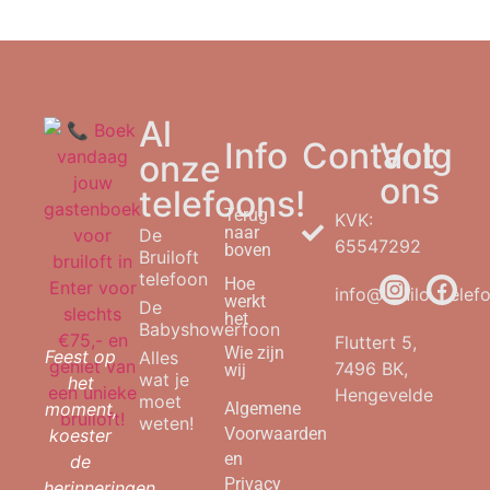
Al
Info
Contact
Volg
onze
ons
telefoons!
Terug
KVK:
naar
De
65547292
boven
Bruiloft
telefoon
Hoe
info@bruilofttelefo
werkt
De
het
Babyshowerfoon
Fluttert 5,
Wie zijn
Feest op
Alles
7496 BK,
wij
wat je
het
Hengevelde
moet
moment,
Algemene
weten!
Voorwaarden
koester
en
de
Privacy
herinneringen