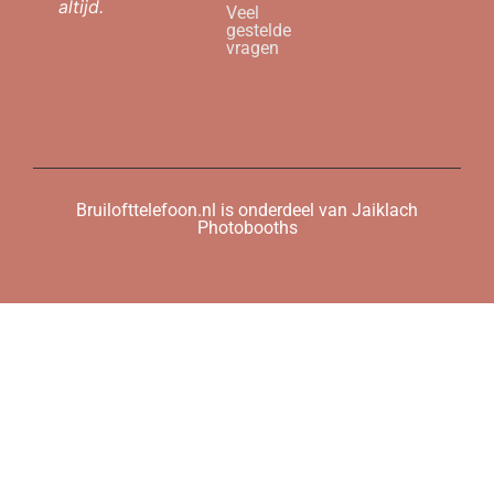
altijd.
Veel
gestelde
vragen
Bruilofttelefoon.nl is onderdeel van Jaiklach
Photobooths