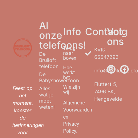
Al
Info
Contact
Volg
onze
ons
telefoons!
Terug
KVK:
naar
De
65547292
boven
Bruiloft
telefoon
Hoe
info@bruilofttelefo
werkt
De
het
Babyshowerfoon
Fluttert 5,
Wie zijn
Feest op
Alles
7496 BK,
wij
wat je
het
Hengevelde
moet
moment,
Algemene
weten!
Voorwaarden
koester
en
de
Privacy
herinneringen
Policy.
voor