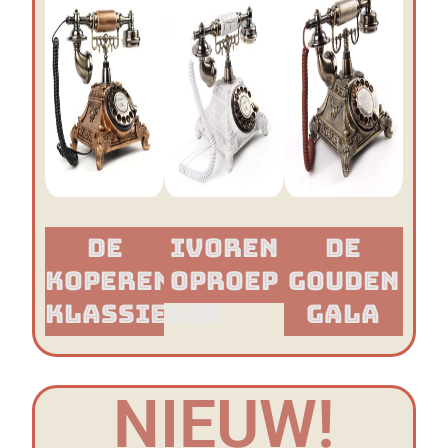
De
Ivoren
De
Koperen
Oproep
Gouden
Klassieker​
Gala
NIEUW!