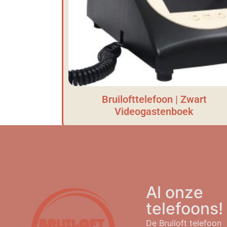
Bruilofttelefoon | Zwart
Videogastenboek
Al onze
telefoons!
De Bruiloft telefoon