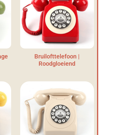
age
Bruilofttelefoon |
Roodgloeiend