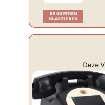
De Koperen
Klassieker​
Deze V