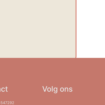
ct
Volg ons
5547292