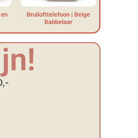
 en
Bruilofttelefoon | Beige
Babbelaar
jn!
0,-