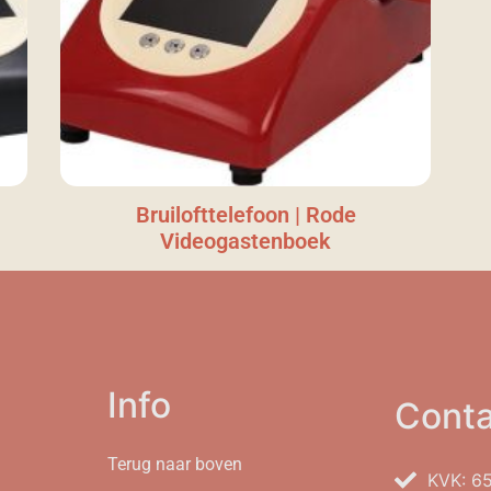
Bruilofttelefoon | Rode
Videogastenboek
Info
Conta
Terug naar boven
KVK: 6