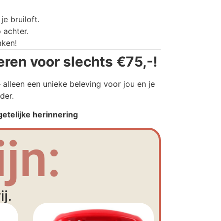
e bruiloft.
 achter.
nken!
ren voor slechts €75,-!
alleen een unieke beleving voor jou en je
der.
etelijke herinnering
jn:
j.