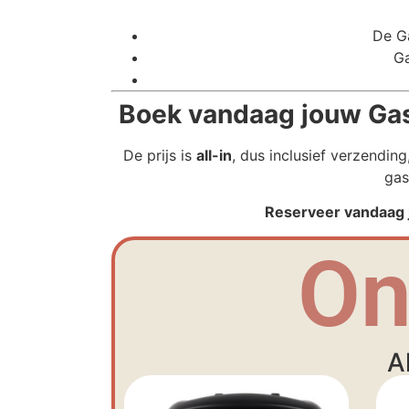
De Ga
Ga
Boek vandaag jouw Gast
De prijs is
all-in
, dus inclusief verzendin
gas
Reserveer vandaag j
On
A