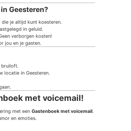
in Geesteren?
e je altijd kunt koesteren.
stgelegd in geluid.
 Geen verborgen kosten!
r jou en je gasten.
bruiloft.
w locatie in Geesteren.
gaan.
nboek met voicemail!
nering met een
Gastenboek met voicemail
.
humor en emoties.