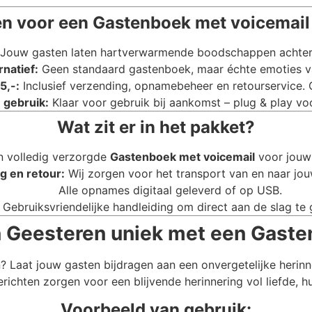
n voor een Gastenboek met voicemail 
Jouw gasten laten hartverwarmende boodschappen achter di
rnatief:
Geen standaard gastenboek, maar échte emoties va
5,-:
Inclusief verzending, opnamebeheer en retourservice.
 gebruik:
Klaar voor gebruik bij aankomst – plug & play voo
Wat zit er in het pakket?
n volledig verzorgde
Gastenboek met voicemail
voor jouw 
g en retour:
Wij zorgen voor het transport van en naar jou
Alle opnames digitaal geleverd of op USB.
Gebruiksvriendelijke handleiding om direct aan de slag te 
in Geesteren uniek met een Gaste
? Laat jouw gasten bijdragen aan een onvergetelijke herin
ichten zorgen voor een blijvende herinnering vol liefde, 
Voorbeeld van gebruik: