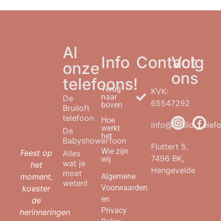
Al
Info
Contact
Volg
onze
ons
telefoons!
Terug
KVK:
naar
De
65547292
boven
Bruiloft
telefoon
Hoe
info@bruilofttelefo
werkt
De
het
Babyshowerfoon
Fluttert 5,
Wie zijn
Feest op
Alles
7496 BK,
wij
wat je
het
Hengevelde
moet
moment,
Algemene
weten!
Voorwaarden
koester
en
de
Privacy
herinneringen