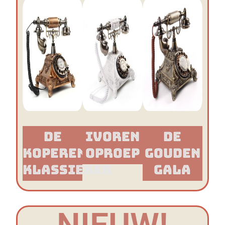
De
Ivoren
De
Koperen
Oproep
Gouden
Klassieker​
Gala