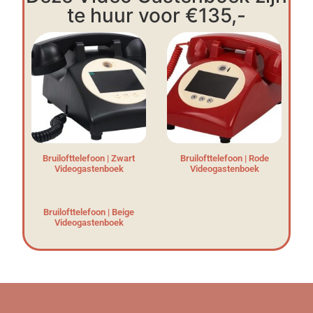
te huur voor €135,-
Bruilofttelefoon | Zwart
Bruilofttelefoon | Rode
Videogastenboek
Videogastenboek
Bruilofttelefoon | Beige
Videogastenboek