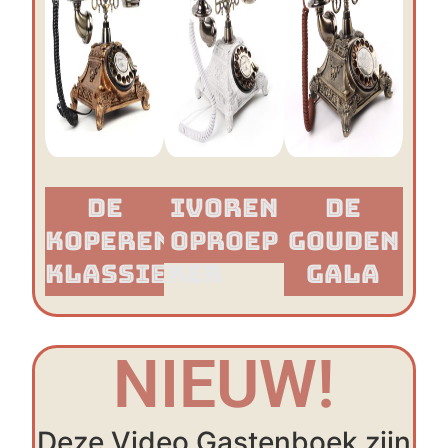
De
Ivoren
De
Koperen
Oproep
Gouden
Klassieker​
Gala
NIEUW!
Deze Video Gastenboek zijn