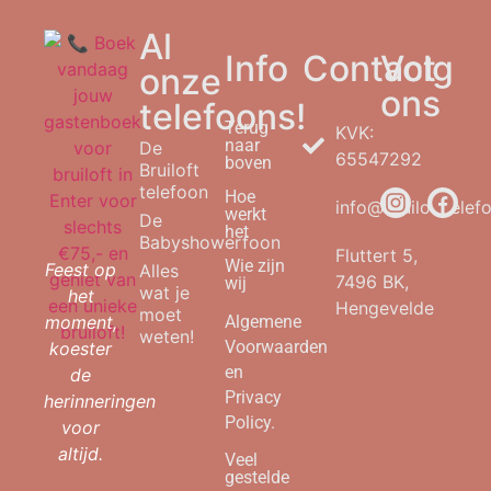
Al
Info
Contact
Volg
onze
ons
telefoons!
Terug
KVK:
naar
De
65547292
boven
Bruiloft
telefoon
Hoe
info@bruilofttelefo
werkt
De
het
Babyshowerfoon
Fluttert 5,
Wie zijn
Feest op
Alles
7496 BK,
wij
wat je
het
Hengevelde
moet
moment,
Algemene
weten!
Voorwaarden
koester
en
de
Privacy
herinneringen
Policy.
voor
altijd.
Veel
gestelde