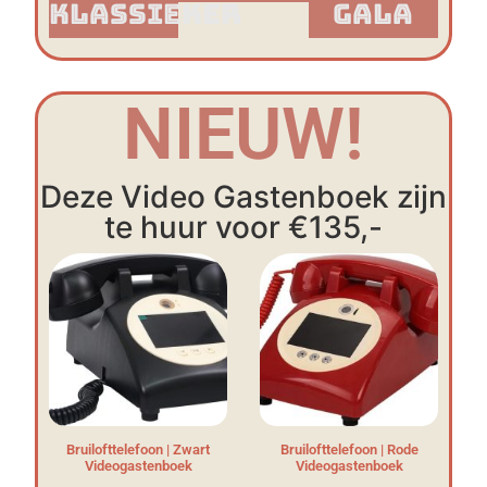
Klassieker​
Gala
NIEUW!
Deze Video Gastenboek zijn
te huur voor €135,-
Bruilofttelefoon | Zwart
Bruilofttelefoon | Rode
Videogastenboek
Videogastenboek