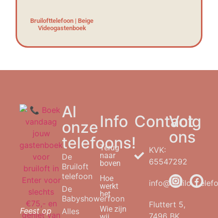
Bruilofttelefoon | Beige
Videogastenboek
Al
Info
Contact
Volg
onze
ons
telefoons!
Terug
KVK:
naar
De
65547292
boven
Bruiloft
telefoon
Hoe
info@bruilofttelefo
werkt
De
het
Babyshowerfoon
Fluttert 5,
Wie zijn
Feest op
Alles
7496 BK,
wij