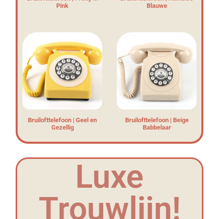
Pink
Blauwe
Bruilofttelefoon | Geel en
Bruilofttelefoon | Beige
Gezellig
Babbelaar
Luxe
Trouwlijn!