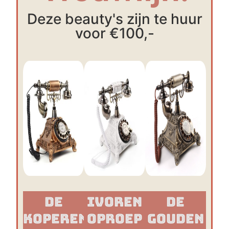
Deze beauty's zijn te huur
voor €100,-
De
Ivoren
De
Koperen
Oproep
Gouden