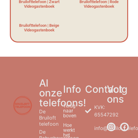
Bruilofttelefoon | Zwart
Bruilofttelefoon | Rode
Videogastenboek
Videogastenboek
Bruilofttelefoon | Beige
Videogastenboek
Al
Info
Contact
Volg
onze
ons
telefoons!
Terug
KVK:
naar
De
65547292
boven
Bruiloft
telefoon
Hoe
info@bruilofttelefo
werkt
De
het