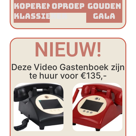
Koperen
Oproep
Gouden
Klassieker​
Gala
NIEUW!
Deze Video Gastenboek zijn
te huur voor €135,-