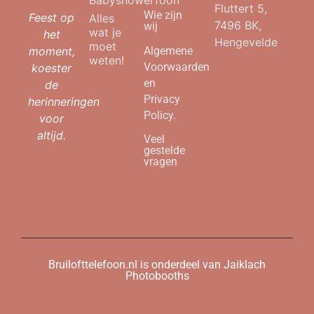
Babyshowerfoon
Fluttert 5,
Wie zijn
Feest op
Alles
7496 BK,
wij
wat je
het
Hengevelde
moet
moment,
Algemene
weten!
Voorwaarden
koester
en
de
Privacy
herinneringen
Policy.
voor
altijd.
Veel
gestelde
vragen
Bruilofttelefoon.nl is onderdeel van Jaiklach
Photobooths