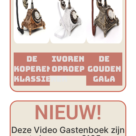
De
Ivoren
De
Koperen
Oproep
Gouden
Klassieker​
Gala
NIEUW!
Deze Video Gastenboek zijn