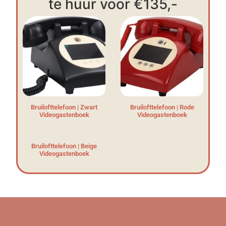
te huur voor €135,-
Bruilofttelefoon | Zwart
Bruilofttelefoon | Rode
Videogastenboek
Videogastenboek
Bruilofttelefoon | Beige
Videogastenboek