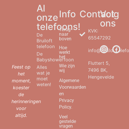
Al
Info
Contact
Volg
onze
ons
telefoons!
Terug
KVK:
naar
De
65547292
boven
Bruiloft
telefoon
Hoe
info@bruilofttelefo
werkt
De
het
Babyshowerfoon
Fluttert 5,
Wie zijn
Feest op
Alles
7496 BK,
wij
wat je
het
Hengevelde
moet
moment,
Algemene
weten!
Voorwaarden
koester
en
de
Privacy
herinneringen
Policy.
voor
altijd.
Veel
gestelde
vragen