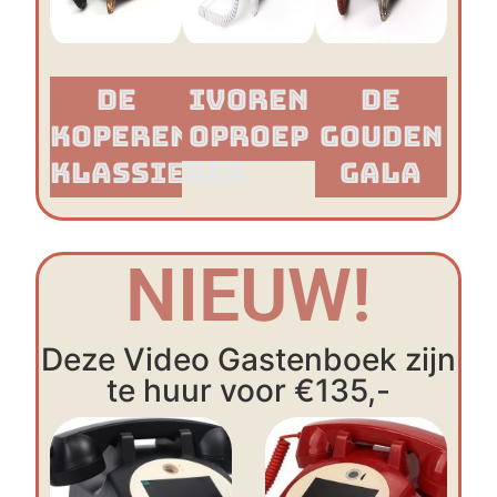
De
Ivoren
De
Koperen
Oproep
Gouden
Klassieker​
Gala
NIEUW!
Deze Video Gastenboek zijn
te huur voor €135,-