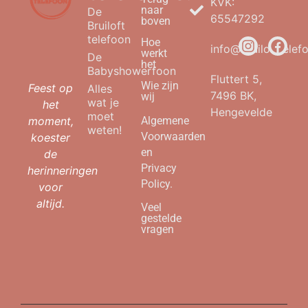
KVK:
naar
De
65547292
boven
Bruiloft
telefoon
Hoe
info@bruilofttelefo
werkt
De
het
Babyshowerfoon
Fluttert 5,
Wie zijn
Feest op
Alles
7496 BK,
wij
wat je
het
Hengevelde
moet
moment,
Algemene
weten!
Voorwaarden
koester
en
de
Privacy
herinneringen
Policy.
voor
altijd.
Veel
gestelde
vragen