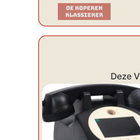
De Koperen
Klassieker​
Deze V