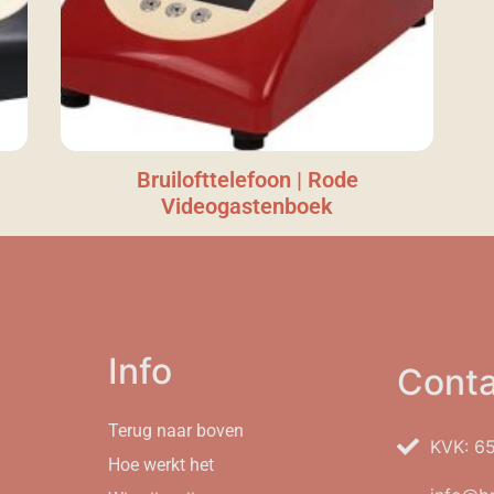
Bruilofttelefoon | Rode
Videogastenboek
Info
Conta
Terug naar boven
KVK: 6
Hoe werkt het