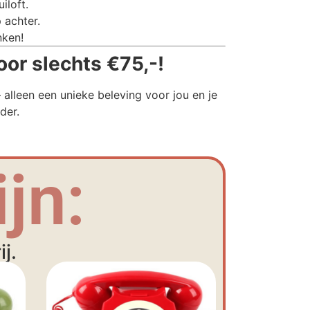
iloft.
 achter.
nken!
oor slechts €75,-!
alleen een unieke beleving voor jou en je
der.
jn:
j.