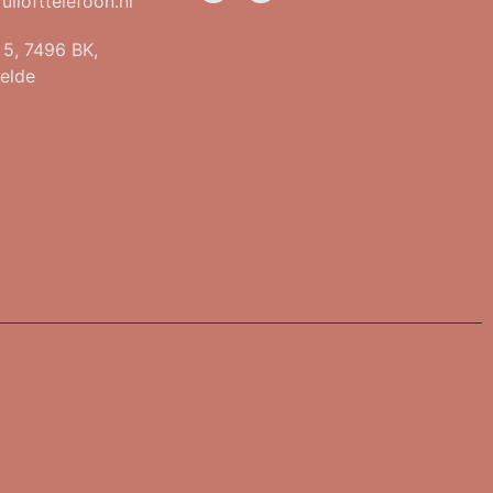
uilofttelefoon.nl
t 5, 7496 BK,
elde