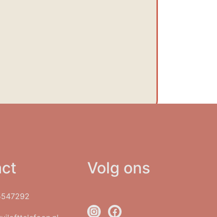
ct
Volg ons
5547292