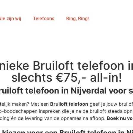
ie zijn wij
Telefoons
Ring, Ring!
ieke Bruiloft telefoon i
slechts €75,- all-in!
iloft telefoon in Nijverdal voor s
etelijk maken? Met een
Bruiloft telefoon
geef je jouw bruilof
o-boodschappen inspreken die je na de bruiloft steeds opnie
nding én de levering van de opnames na afloop.
Boek nu voo
iezen voor een Bruiloft telefoon in N