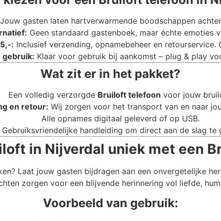
Jouw gasten laten hartverwarmende boodschappen achter di
rnatief:
Geen standaard gastenboek, maar échte emoties va
5,-:
Inclusief verzending, opnamebeheer en retourservice.
 gebruik:
Klaar voor gebruik bij aankomst – plug & play voo
Wat zit er in het pakket?
Een volledig verzorgde
Bruiloft telefoon
voor jouw bruil
ng en retour:
Wij zorgen voor het transport van en naar jouw
Alle opnames digitaal geleverd of op USB.
Gebruiksvriendelijke handleiding om direct aan de slag te 
oft in Nijverdal uniek met een Br
ken? Laat jouw gasten bijdragen aan een onvergetelijke he
chten zorgen voor een blijvende herinnering vol liefde, hum
Voorbeeld van gebruik: