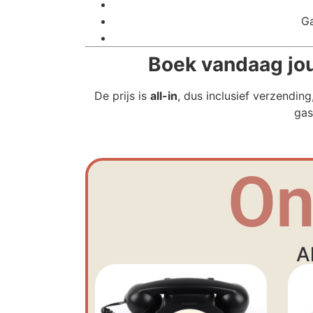
Ga
Boek vandaag jouw
De prijs is
all-in
, dus inclusief verzendin
gas
On
A