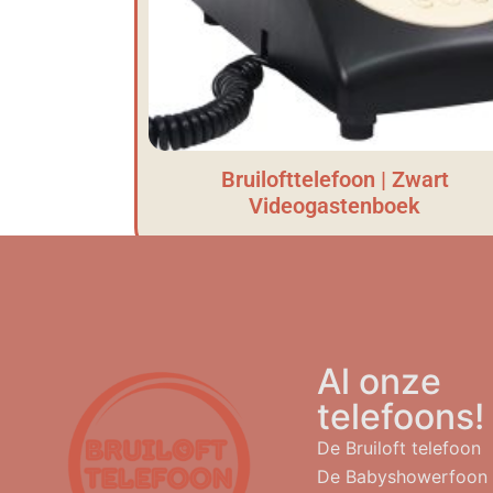
Bruilofttelefoon | Zwart
Videogastenboek
Al onze
telefoons!
De Bruiloft telefoon
De Babyshowerfoon