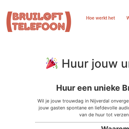
Hoe werkt het
W
Huur jouw un
Huur een unieke Bru
Wil je jouw trouwdag in Nijverdal onverg
jouw gasten spontane en liefdevolle audi
van de huur tot verze
Waarom k