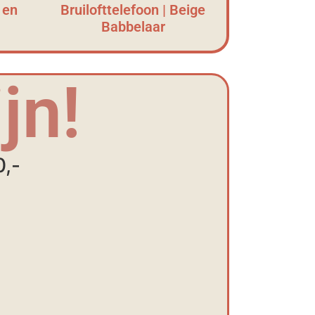
 en
Bruilofttelefoon | Beige
Babbelaar
jn!
0,-