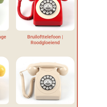
age
Bruilofttelefoon |
Roodgloeiend