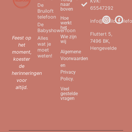
KVK:
naar
De
65547292
boven
Bruiloft
telefoon
Hoe
info@bruilofttelefo
werkt
De
het
Babyshowerfoon
Fluttert 5,
Wie zijn
Feest op
Alles
7496 BK,
wij
wat je
het
Hengevelde
moet
moment,
Algemene
weten!
Voorwaarden
koester
en
de
Privacy
herinneringen
Policy.
voor
altijd.
Veel
gestelde
vragen