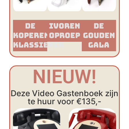
De
Ivoren
De
Koperen
Oproep
Gouden
Klassieker​
Gala
NIEUW!
Deze Video Gastenboek zijn
te huur voor €135,-