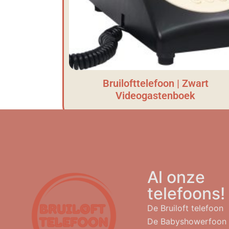
Bruilofttelefoon | Zwart
Videogastenboek
Al onze
telefoons!
De Bruiloft telefoon
De Babyshowerfoon