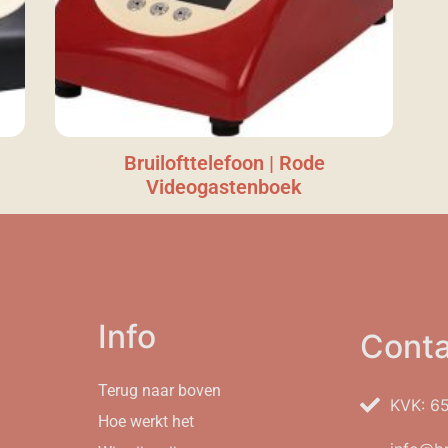
Bruilofttelefoon | Rode
Videogastenboek
Info
Conta
Terug naar boven
KVK: 6
Hoe werkt het