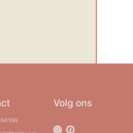
ct
Volg ons
5547292