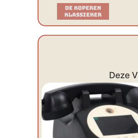
De Koperen
Klassieker​
Deze V