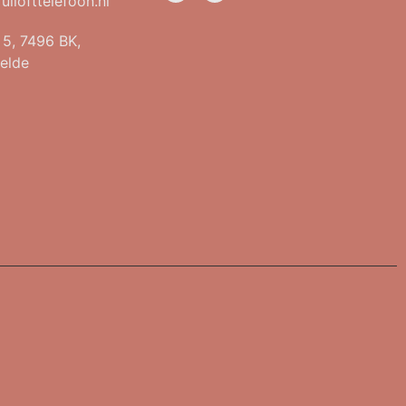
uilofttelefoon.nl
t 5, 7496 BK,
elde