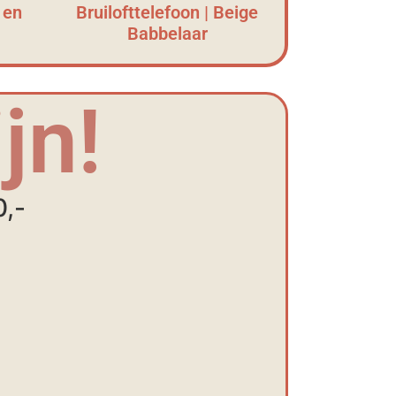
 en
Bruilofttelefoon | Beige
Babbelaar
jn!
0,-