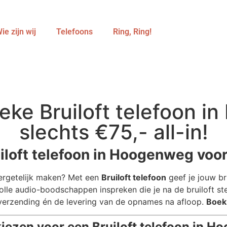
ie zijn wij
Telefoons
Ring, Ring!
eke Bruiloft telefoon 
slechts €75,- all-in!
loft telefoon in Hoogenweg voor 
ergetelijk maken? Met een
Bruiloft telefoon
geef je jouw bru
lle audio-boodschappen inspreken die je na de bruiloft ste
 verzending én de levering van de opnames na afloop.
Boek 
ezen voor een Bruiloft telefoon in 