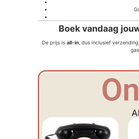
Ga
Boek vandaag jouw 
De prijs is
all-in
, dus inclusief verzendin
gas
On
A