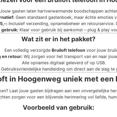
Jouw gasten laten hartverwarmende boodschappen achter di
rnatief:
Geen standaard gastenboek, maar échte emoties va
5,-:
Inclusief verzending, opnamebeheer en retourservice.
 gebruik:
Klaar voor gebruik bij aankomst – plug & play voo
Wat zit er in het pakket?
Een volledig verzorgde
Bruiloft telefoon
voor jouw bruil
 en retour:
Wij zorgen voor het transport van en naar jou
Alle opnames digitaal geleverd of op USB.
Gebruiksvriendelijke handleiding om direct aan de slag te 
ft in Hoogenweg uniek met een B
ken? Laat jouw gasten bijdragen aan een onvergetelijke he
chten zorgen voor een blijvende herinnering vol liefde, hum
Voorbeeld van gebruik: