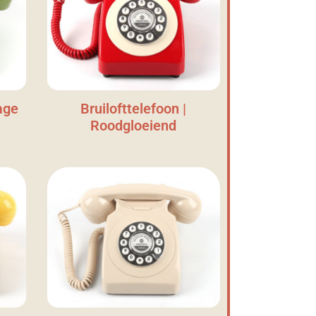
age
Bruilofttelefoon |
Roodgloeiend