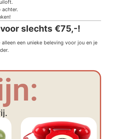
iloft.
 achter.
nken!
voor slechts €75,-!
alleen een unieke beleving voor jou en je
der.
jn:
j.