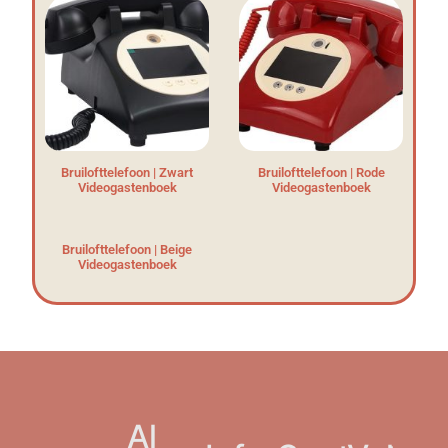
Bruilofttelefoon | Zwart
Bruilofttelefoon | Rode
Videogastenboek
Videogastenboek
Bruilofttelefoon | Beige
Videogastenboek
Al