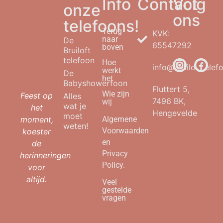
Info
Contact
Volg
onze
ons
telefoons!
Terug
KVK:
naar
De
65547292
boven
Bruiloft
telefoon
Hoe
info@bruilofttelefo
werkt
De
het
Babyshowerfoon
Fluttert 5,
Wie zijn
Feest op
Alles
7496 BK,
wij
wat je
het
Hengevelde
moet
moment,
Algemene
weten!
Voorwaarden
koester
en
de
Privacy
herinneringen
Policy.
voor
altijd.
Veel
gestelde
vragen