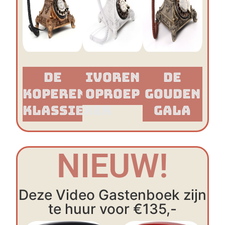
De
Ivoren
De
Koperen
Oproep
Gouden
Klassieker​
Gala
NIEUW!
Deze Video Gastenboek zijn
te huur voor €135,-