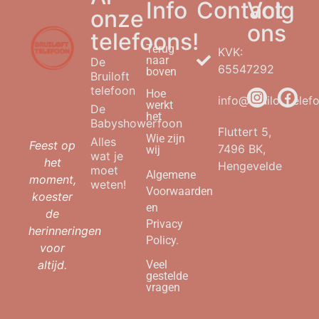
Info
Contact
Volg
onze
ons
telefoons!
Terug
KVK:
naar
De
65547292
boven
Bruiloft
telefoon
Hoe
info@bruilofttelefo
werkt
De
het
Babyshowerfoon
Fluttert 5,
Wie zijn
Alles
Feest op
7496 BK,
wij
wat je
het
Hengevelde
moet
Algemene
moment,
weten!
Voorwaarden
koester
en
de
Privacy
herinneringen
Policy.
voor
altijd.
Veel
gestelde
vragen