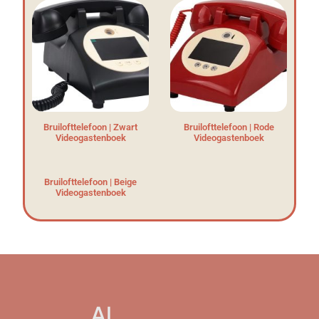
Bruilofttelefoon | Zwart
Bruilofttelefoon | Rode
Videogastenboek
Videogastenboek
Bruilofttelefoon | Beige
Videogastenboek
Al