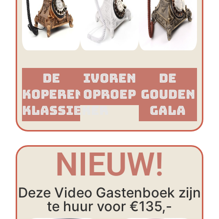
De
Ivoren
De
Koperen
Oproep
Gouden
Klassieker​
Gala
NIEUW!
Deze Video Gastenboek zijn
te huur voor €135,-