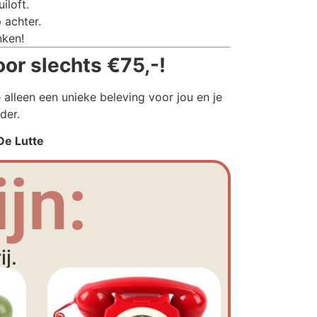
iloft.
 achter.
nken!
oor slechts €75,-!
alleen een unieke beleving voor jou en je
der.
 De Lutte
jn:
j.