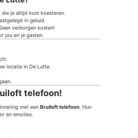
e je altijd kunt koesteren.
stgelegd in geluid.
 Geen verborgen kosten!
r jou en je gasten.
oft.
w locatie in De Lutte.
gaan.
iloft telefoon!
rinnering met een
Bruiloft telefoon
. Hun
or en emoties.