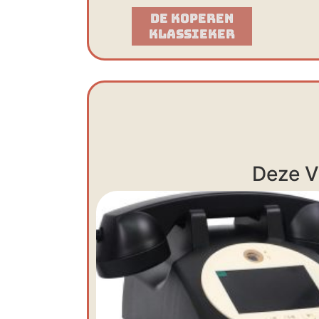
De Koperen
Klassieker​
Deze V