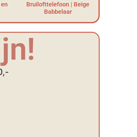
 en
Bruilofttelefoon | Beige
Babbelaar
jn!
0,-