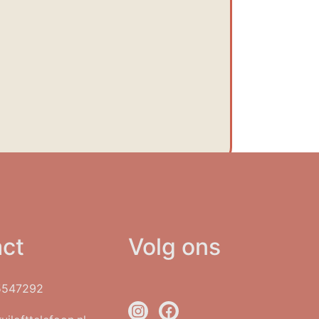
ct
Volg ons
5547292