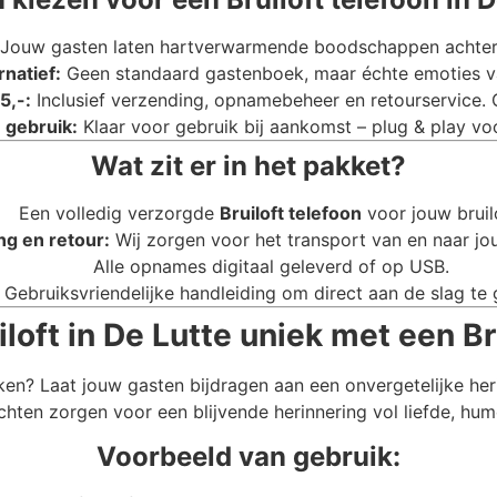
Jouw gasten laten hartverwarmende boodschappen achter di
rnatief:
Geen standaard gastenboek, maar échte emoties va
5,-:
Inclusief verzending, opnamebeheer en retourservice.
 gebruik:
Klaar voor gebruik bij aankomst – plug & play voo
Wat zit er in het pakket?
Een volledig verzorgde
Bruiloft telefoon
voor jouw bruil
ng en retour:
Wij zorgen voor het transport van en naar jou
Alle opnames digitaal geleverd of op USB.
Gebruiksvriendelijke handleiding om direct aan de slag te 
loft in De Lutte uniek met een Bru
ken? Laat jouw gasten bijdragen aan een onvergetelijke he
chten zorgen voor een blijvende herinnering vol liefde, hum
Voorbeeld van gebruik: