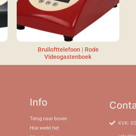
Bruilofttelefoon | Rode
Videogastenboek
Info
Conta
Terug naar boven
KVK: 6
Hoe werkt het