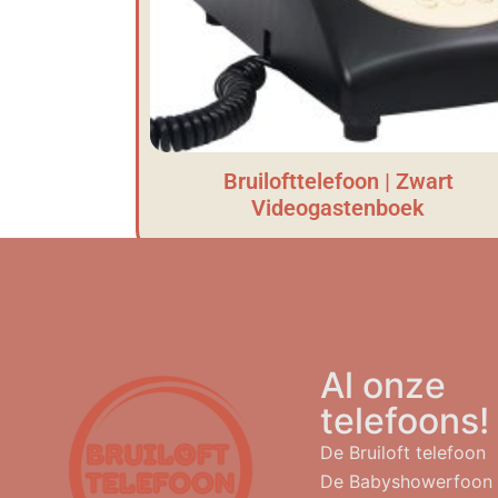
Bruilofttelefoon | Zwart
Videogastenboek
Al onze
telefoons!
De Bruiloft telefoon
De Babyshowerfoon