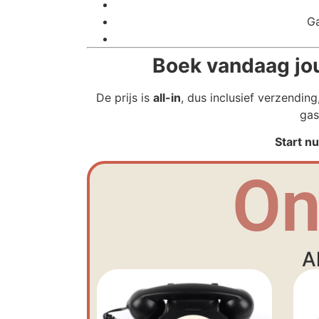
Ga
Boek vandaag jouw
De prijs is
all-in
, dus inclusief verzendin
gas
Start nu
On
A