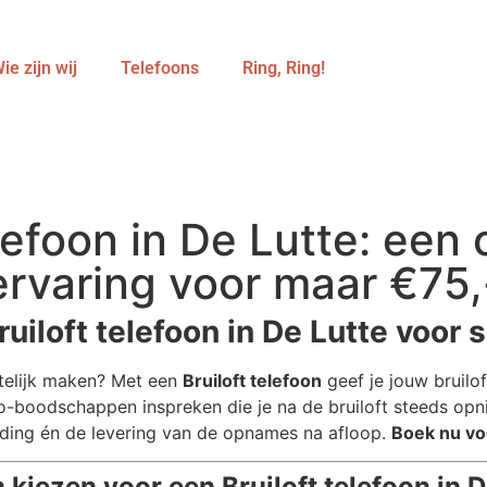
ie zijn wij
Telefoons
Ring, Ring!
lefoon in De Lutte: een 
ervaring voor maar €75,
iloft telefoon in De Lutte voor s
etelijk maken? Met een
Bruiloft telefoon
geef je jouw bruilof
o-boodschappen inspreken die je na de bruiloft steeds opnie
nding én de levering van de opnames na afloop.
Boek nu voo
kiezen voor een Bruiloft telefoon in D