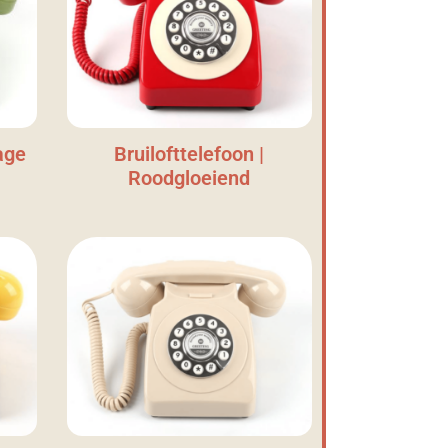
age
Bruilofttelefoon |
Roodgloeiend