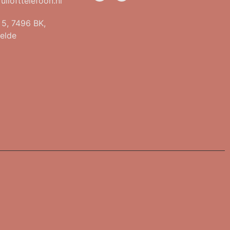
uilofttelefoon.nl
t 5, 7496 BK,
elde