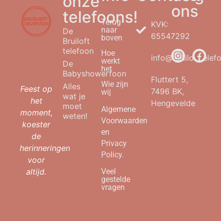
onze
ons
telefoons!
Terug
KVK:
naar
De
65547292
boven
Bruiloft
telefoon
Hoe
info@bruilofttelefo
werkt
De
het
Babyshowerfoon
Fluttert 5,
Wie zijn
Alles
Feest op
7496 BK,
wij
wat je
het
Hengevelde
moet
Algemene
moment,
weten!
Voorwaarden
koester
en
de
Privacy
herinneringen
Policy.
voor
altijd.
Veel
gestelde
vragen