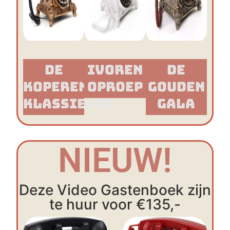
De
Ivoren
De
Koperen
Oproep
Gouden
Klassieker​
Gala
NIEUW!
Deze Video Gastenboek zijn
te huur voor €135,-