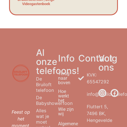
Videogastenboek
Al
Info
Contact
Volg
onze
ons
telefoons!
Terug
KVK:
naar
De
65547292
boven
Bruiloft
telefoon
Hoe
info@bruilofttelefo
werkt
De
het
Babyshowerfoon
Fluttert 5,
Wie zijn
Alles
Feest op
7496 BK,
wij
wat je
het
Hengevelde
moet
Algemene
moment,