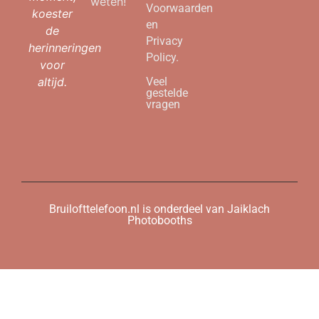
weten!
Voorwaarden
koester
en
de
Privacy
herinneringen
Policy.
voor
altijd.
Veel
gestelde
vragen
Bruilofttelefoon.nl is onderdeel van Jaiklach
Photobooths