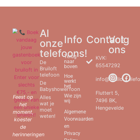
Al
Info
Contact
Volg
onze
ons
telefoons!
Terug
KVK:
naar
De
65547292
boven
Bruiloft
telefoon
Hoe
info@bruilofttelefo
werkt
De
het
Babyshowerfoon
Fluttert 5,
Wie zijn
Feest op
Alles
7496 BK,
wij
wat je
het
Hengevelde
moet
moment,
Algemene
weten!
Voorwaarden
koester
en
de
Privacy
herinneringen