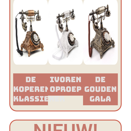
De
Ivoren
De
Koperen
Oproep
Gouden
Klassieker​
Gala