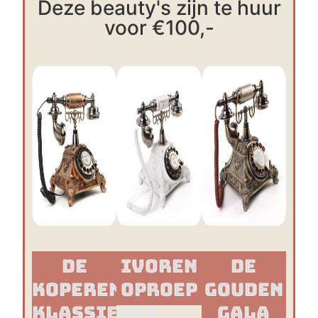
Deze beauty's zijn te huur
voor €100,-
De
Ivoren
De
Koperen
Oproep
Gouden
Klassieker​
Gala