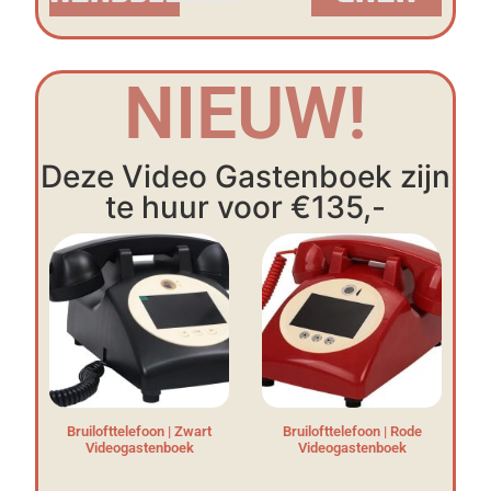
NIEUW!
Deze Video Gastenboek zijn
te huur voor €135,-
Bruilofttelefoon | Zwart
Bruilofttelefoon | Rode
Videogastenboek
Videogastenboek