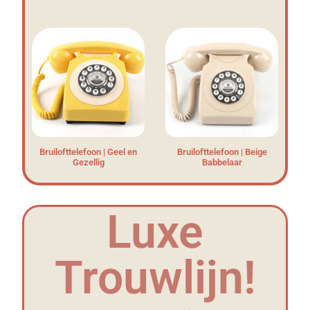
Bruilofttelefoon | Geel en
Bruilofttelefoon | Beige
Gezellig
Babbelaar
Luxe
Trouwlijn!