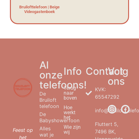
Bruilofttelefoon | Beige
Videogastenboek
Al
Info
Contact
Volg
onze
ons
telefoons!
Terug
KVK:
naar
De
65547292
boven
Bruiloft
telefoon
Hoe
info@bruilofttelefo
werkt
De
het
Babyshowerfoon
Fluttert 5,
Wie zijn
Alles
Feest op
7496 BK,
wij
wat je
het