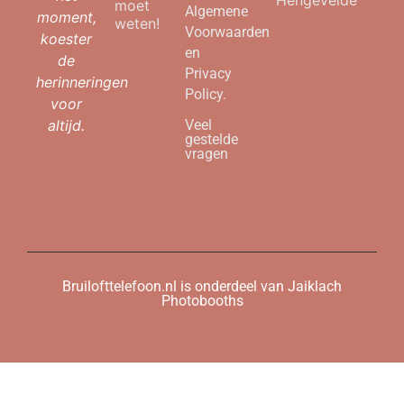
Hengevelde
moet
Algemene
moment,
weten!
Voorwaarden
koester
en
de
Privacy
herinneringen
Policy.
voor
altijd.
Veel
gestelde
vragen
Bruilofttelefoon.nl is onderdeel van Jaiklach
Photobooths