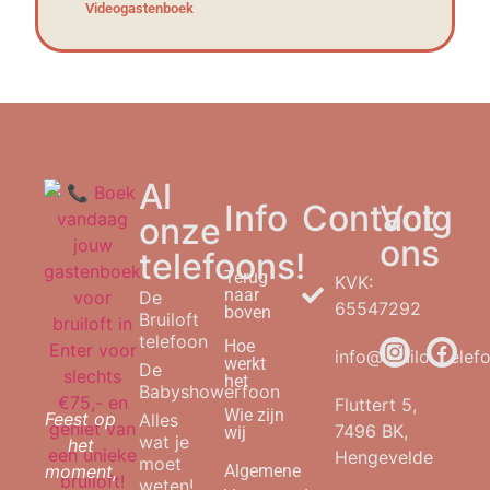
Videogastenboek
Al
Info
Contact
Volg
onze
ons
telefoons!
Terug
KVK:
naar
De
65547292
boven
Bruiloft
telefoon
Hoe
info@bruilofttelefo
werkt
De
het
Babyshowerfoon
Fluttert 5,
Wie zijn
Feest op
Alles
7496 BK,
wij
wat je
het
Hengevelde
moet
moment,
Algemene
weten!