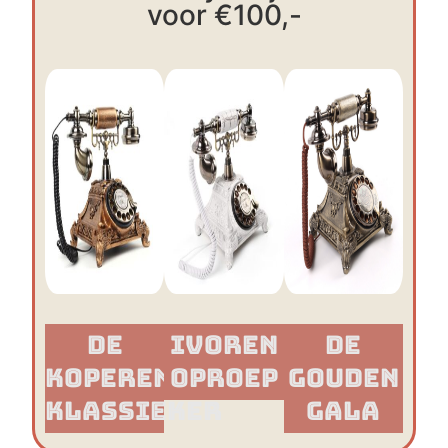
voor €100,-
De
Ivoren
De
Koperen
Oproep
Gouden
Klassieker​
Gala