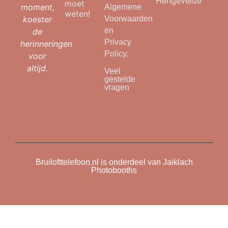
Hengevelde
moet
moment,
Algemene
weten!
koester
Voorwaarden
en
de
Privacy
herinneringen
Policy.
voor
altijd.
Veel
gestelde
vragen
Bruilofttelefoon.nl is onderdeel van Jaiklach
Photobooths