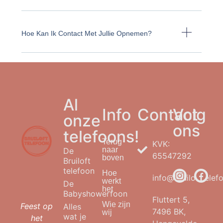
Hoe Kan Ik Contact Met Jullie Opnemen?
Al
Info
Contact
Volg
onze
ons
telefoons!
Terug
KVK:
naar
De
65547292
boven
Bruiloft
telefoon
Hoe
info@bruilofttelefo
werkt
De
het
Babyshowerfoon
Fluttert 5,
Wie zijn
Feest op
Alles
7496 BK,
wij
wat je
het